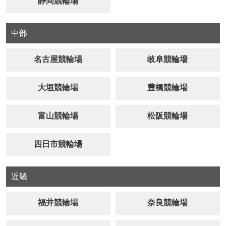
静岡競輪場
中部
名古屋競輪場
岐阜競輪場
大垣競輪場
豊橋競輪場
富山競輪場
松阪競輪場
四日市競輪場
近畿
福井競輪場
奈良競輪場