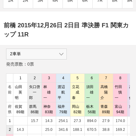
1R
2R
3R
4R
5R
6R
7R
8R
9R
前橋 2015年12月26日 2日目 準決勝 F1 関東カ
ップ 11R
発売票数：0票
1
2
3
4
5
6
7
8
9
名
山田
矢口啓
林
渡辺
立花
須田
高橋
竹田
高
前
英
一
雄
航
成
雄
陽
慎
明
郎
一
平
泰
一
介
一
府
佐賀
群馬
神奈
福井
岡山
栃木
青森
富山
東
県
89期
86期
83期
79期
82期
56期
89期
94期
83
1
15.7
14.3
254.1
27.3
894.0
27.9
174.0
131
2
14.3
25.0
341.6
188.1
670.5
38.8
169.2
33