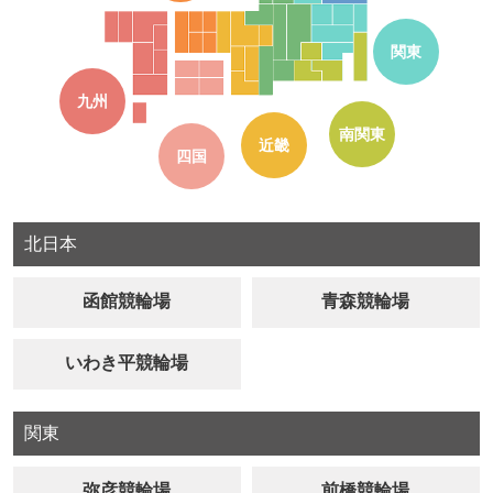
関東
九州
南関東
近畿
四国
北日本
函館競輪場
青森競輪場
いわき平競輪場
関東
弥彦競輪場
前橋競輪場