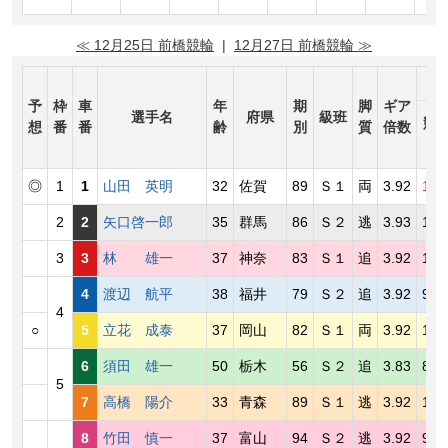
≪ 12月25日 前橋競輪
|
12月27日 前橋競輪 ≫
予
枠
車
年
期
脚
ギア
選手名
府県
級班
競
想
番
番
齢
別
質
倍数
◎
1
1
山田 英明
32
佐賀
89
Ｓ１
両
3.92
110
2
2
矢口啓一郎
35
群馬
86
Ｓ２
逃
3.93
102
3
3
林 雄一
37
神奈
83
Ｓ１
追
3.92
110
4
渡辺 航平
38
福井
79
Ｓ２
追
3.92
95.
4
○
5
立花 成泰
37
岡山
82
Ｓ１
両
3.92
102
6
須田 雄一
50
栃木
56
Ｓ２
追
3.83
89.
5
7
高橋 陽介
33
青森
89
Ｓ１
逃
3.92
106
8
竹田 慎一
37
富山
94
Ｓ２
逃
3.92
94.