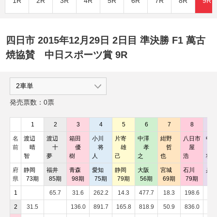
1R
2R
3R
4R
5R
6R
7R
8R
9R
四日市 2015年12月29日 2日目 準決勝 F1 萬古
焼協賛 中日スポーツ賞 9R
発売票数：0票
1
2
3
4
5
6
7
8
9
名
渡辺
渡辺
箱田
小川
片寄
中澤
紺野
八日市
中
前
晴
十
優
将
雄
孝
哲
屋
智
夢
樹
人
己
之
也
浩
府
静岡
福井
青森
愛知
静岡
大阪
宮城
石川
兵
県
73期
85期
98期
75期
79期
56期
69期
79期
86
1
65.7
31.6
262.2
14.3
477.7
18.3
198.6
13
2
31.5
136.0
891.7
165.8
818.9
50.9
836.0
15