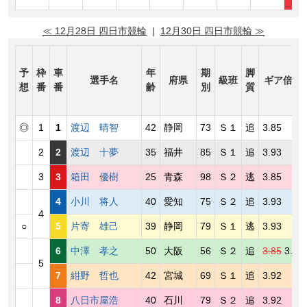
≪ 12月28日 四日市競輪
|
12月30日 四日市競輪 ≫
予
枠
車
年
期
脚
選手名
府県
級班
ギア倍数
想
番
番
齢
別
質
◎
1
1
渡辺 晴智
42
静岡
73
Ｓ１
追
3.85
2
2
渡辺 十夢
35
福井
85
Ｓ１
追
3.93
3
3
箱田 優樹
25
青森
98
Ｓ２
逃
3.85
4
小川 将人
40
愛知
75
Ｓ２
追
3.93
4
○
5
片寄 雄己
39
静岡
79
Ｓ１
逃
3.93
6
中澤 孝之
50
大阪
56
Ｓ２
追
3.85
3.92
5
7
紺野 哲也
42
宮城
69
Ｓ１
追
3.92
8
八日市屋浩
40
石川
79
Ｓ２
追
3.92