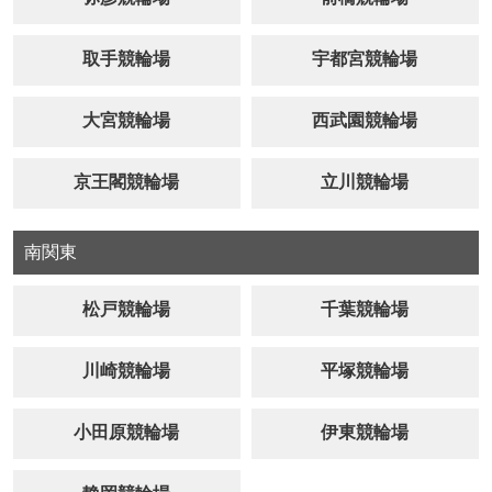
取手競輪場
宇都宮競輪場
大宮競輪場
西武園競輪場
京王閣競輪場
立川競輪場
南関東
松戸競輪場
千葉競輪場
川崎競輪場
平塚競輪場
小田原競輪場
伊東競輪場