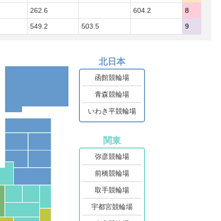
262.6
604.2
8
549.2
503.5
9
北日本
函館競輪場
青森競輪場
いわき平競輪場
関東
弥彦競輪場
前橋競輪場
取手競輪場
宇都宮競輪場