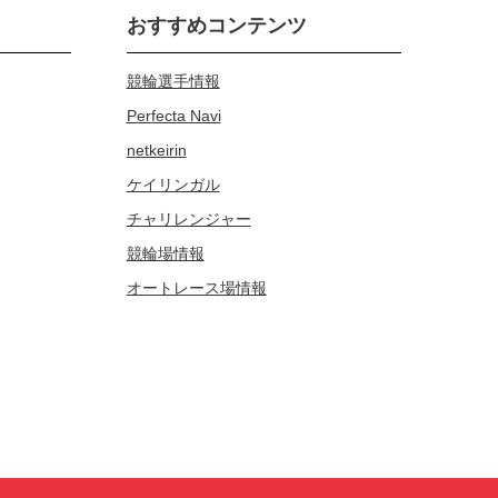
おすすめコンテンツ
競輪選手情報
Perfecta Navi
netkeirin
ケイリンガル
チャリレンジャー
競輪場情報
オートレース場情報