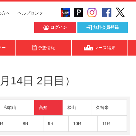
の方へ
ヘルプセンター
ログイン
無料会員登録
ダー
予想情報
レース結果
月14日 2日目）
和歌山
高知
松山
久留米
7R
8R
9R
10R
11R