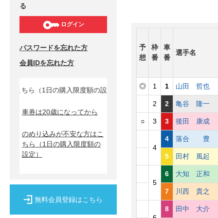
る
ログイン
予
枠
車
パスワードを忘れた方
選手名
想
番
番
会員IDを忘れた方
◎
1
1
山田 哲
こちら（1日の購入限度額の設定）↓
2
2
亀谷 隆
車券は20歳になってから
○
3
3
後田 康
のめり込みが不安な方はこ
4
落合 
ちら
（1日の購入限度額の
4
設定）
5
田村 風
6
大知 正
5
7
川西 貴
無料会員登録はこちら
8
田中 大
6