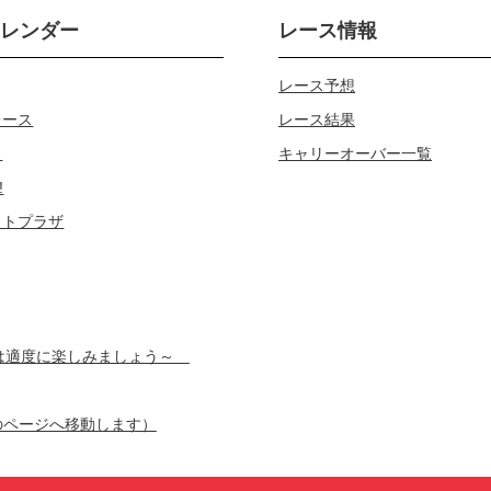
カレンダー
レース情報
レース予想
レース
レース結果
じ
キャリーオーバー一覧
!
ロトプラザ
スは適度に楽しみましょう～
のページへ移動します）