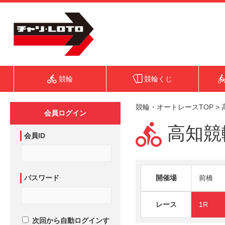
競輪
競輪くじ
競輪・オートレースTOP
>
会員ログイン
高知競輪
会員ID
パスワード
開催場
前橋
レース
1R
次回から自動ログインす