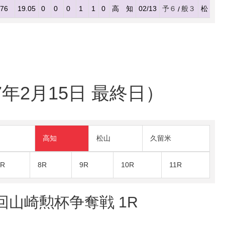
般３
予６
.76
19.05
0
0
0
1
1
0
高 知
02/13
松 山
7年2月15日 最終日）
高知
松山
久留米
7R
8R
9R
10R
11R
１回山崎勲杯争奪戦 1R