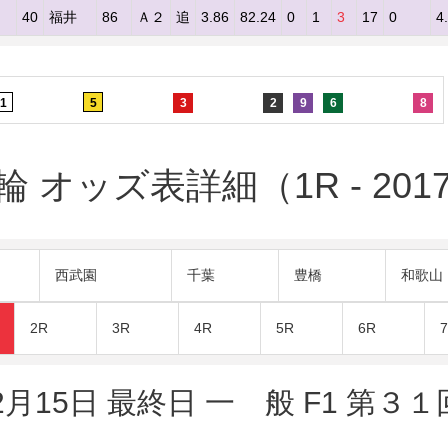
典
40
福井
86
Ａ２
追
3.86
82.24
0
1
3
17
0
4
1
5
3
2
9
6
8
 オッズ表詳細（1R - 201
西武園
千葉
豊橋
和歌山
2R
3R
4R
5R
6R
年2月15日 最終日 一 般 F1 第３