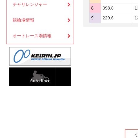
チャリレンジャー
8
398.8
1
9
229.6
1
競輪場情報
オートレース場情報