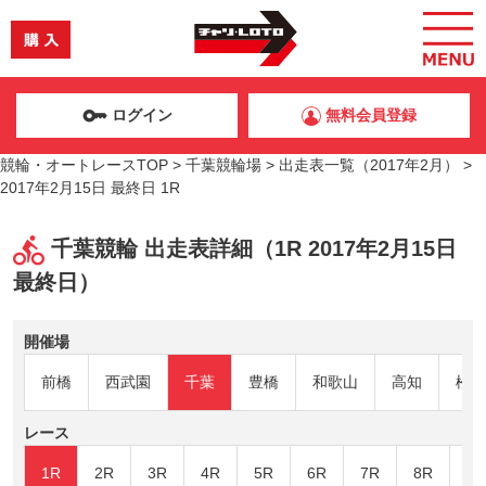
ログイン
無料会員登録
競輪・オートレースTOP
>
千葉競輪場
>
出走表一覧（2017年2月）
>
2017年2月15日 最終日 1R
千葉競輪 出走表詳細（1R 2017年2月15日
最終日）
開催場
前橋
西武園
千葉
豊橋
和歌山
高知
松山
レース
1R
2R
3R
4R
5R
6R
7R
8R
9R