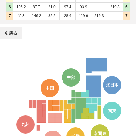
6
105.2
87.7
21.0
97.4
93.9
219.3
6
7
45.3
146.2
82.2
28.6
119.6
219.3
7
戻る
中部
北日本
中国
関東
九州
南関東