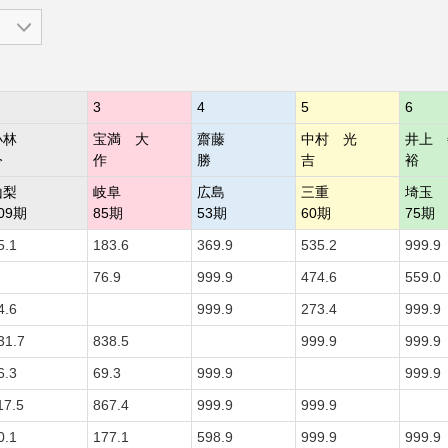
3
4
5
6
小林
宝満 大
齋藤
中村 光
井上 
令
作
勝
吉
裕
山梨
岐阜
広島
三重
埼玉
09期
85期
53期
60期
75期
5.1
183.6
369.9
535.2
999.9
76.9
999.9
474.6
559.0
4.6
999.9
273.4
999.9
31.7
838.5
999.9
999.9
6.3
69.3
999.9
999.9
17.5
867.4
999.9
999.9
0.1
177.1
598.9
999.9
999.9