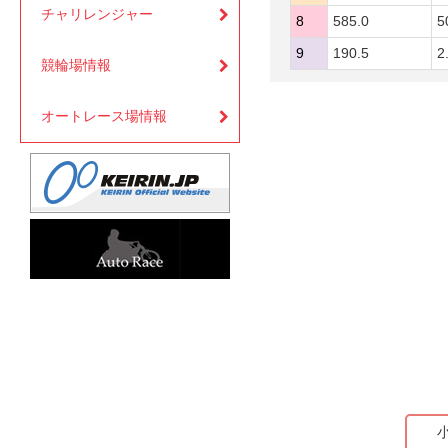
チャリレンジャー
8
585.0
5
9
190.5
2
競輪場情報
オートレース場情報