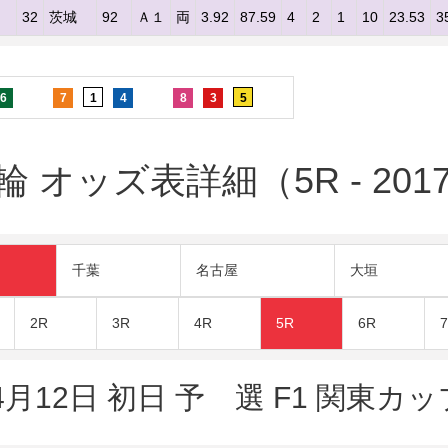
悟
32
茨城
92
Ａ１
両
3.92
87.59
4
2
1
10
23.53
3
6
7
1
4
8
3
5
 オッズ表詳細（5R - 201
千葉
名古屋
大垣
2R
3R
4R
5R
6R
年4月12日 初日 予 選 F1 関東