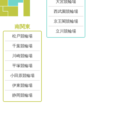
大宮競輪場
西武園競輪場
京王閣競輪場
南関東
立川競輪場
松戸競輪場
千葉競輪場
川崎競輪場
平塚競輪場
小田原競輪場
伊東競輪場
静岡競輪場