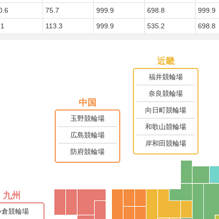
0.6
75.7
999.9
698.8
999.9
.1
113.3
999.9
535.2
698.8
近畿
福井競輪場
奈良競輪場
中国
向日町競輪場
玉野競輪場
和歌山競輪場
広島競輪場
岸和田競輪場
防府競輪場
九州
小倉競輪場