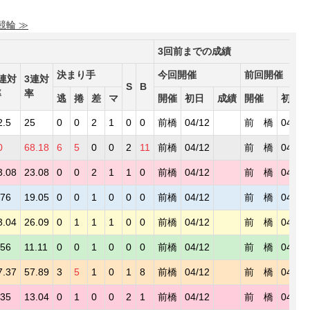
競輪 ≫
3回前までの成績
決まり手
今回開催
前回開催
連対
3連対
S
B
率
率
逃
捲
差
マ
開催
初日
成績
開催
初日
2.5
25
0
0
2
1
0
0
前橋
04/12
前 橋
04/12
0
68.18
6
5
0
0
2
11
前橋
04/12
前 橋
04/12
3.08
23.08
0
0
2
1
1
0
前橋
04/12
前 橋
04/12
.76
19.05
0
0
1
0
0
0
前橋
04/12
前 橋
04/12
3.04
26.09
0
1
1
1
0
0
前橋
04/12
前 橋
04/12
.56
11.11
0
0
1
0
0
0
前橋
04/12
前 橋
04/12
7.37
57.89
3
5
1
0
1
8
前橋
04/12
前 橋
04/12
.35
13.04
0
1
0
0
2
1
前橋
04/12
前 橋
04/12