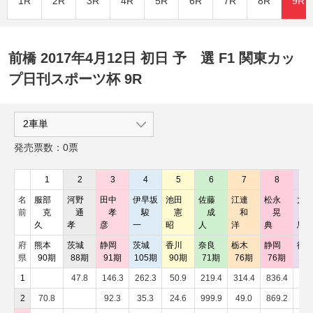
1R
2R
3R
4R
5R
6R
7R
8R
9R
前橋 2017年4月12日 初日 予 選 F1 関東カッ
プ日刊スポーツ杯 9R
発売票数：0票
1
2
3
4
5
6
7
8
9
名
服部
河野
田中
伊早坂
池田
佐藤
江連
松永
太
前
克
通
孝
駿
憲
成
和
晃
久
孝
彦
一
昭
人
洋
典
府
熊本
茨城
静岡
茨城
香川
奈良
栃木
静岡
徳
県
90期
88期
91期
105期
90期
71期
76期
76期
10
1
47.8
146.3
262.3
50.9
219.4
314.4
836.4
33
2
70.8
92.3
35.3
24.6
999.9
49.0
869.2
10