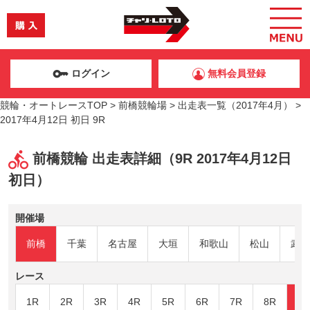
ログイン
無料会員登録
競輪・オートレースTOP
>
前橋競輪場
>
出走表一覧（2017年4月）
>
2017年4月12日 初日 9R
前橋競輪 出走表詳細（9R 2017年4月12日
初日）
開催場
前橋
千葉
名古屋
大垣
和歌山
松山
武雄
レース
1R
2R
3R
4R
5R
6R
7R
8R
9R