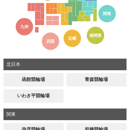
関東
九州
南関東
近畿
四国
北日本
函館競輪場
青森競輪場
いわき平競輪場
関東
弥彦競輪場
前橋競輪場