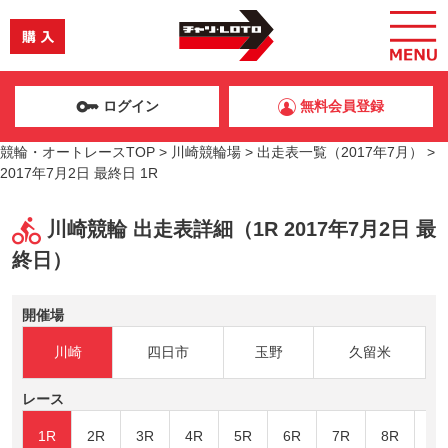
ログイン
無料会員登録
競輪・オートレースTOP
>
川崎競輪場
>
出走表一覧（2017年7月）
>
2017年7月2日 最終日 1R
川崎競輪 出走表詳細（1R 2017年7月2日 最
終日）
開催場
川崎
四日市
玉野
久留米
レース
1R
2R
3R
4R
5R
6R
7R
8R
9R