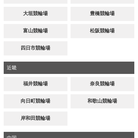
大垣競輪場
豊橋競輪場
富山競輪場
松阪競輪場
四日市競輪場
近畿
福井競輪場
奈良競輪場
向日町競輪場
和歌山競輪場
岸和田競輪場
中国