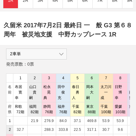
1R
2R
3R
4R
5R
6R
7R
8R
9R
久留米 2017年7月2日 最終日 一 般 G3 第６８
周年 被災地支援 中野カップレース 1R
発売票数：0票
1
2
3
4
5
6
7
8
9
名
布居
山口
松永
田中
春日
岡本
太刀川
日野
前
寛
貴
晃
俊
勇
大
一
博
幸
嗣
典
充
人
嗣
成
幸
府
和歌
福岡
静岡
福井
千葉
東京
千葉
愛媛
東
県
72期
82期
76期
76期
82期
88期
100期
103期
69
1
21.9
276.9
84.0
37.1
469.8
53.9
53.9
66
2
32.7
288.3
333.8
22.5
317.1
30.7
9.6
36