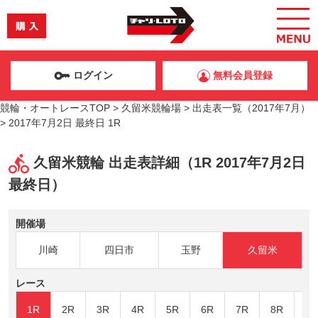
ログイン
無料会員登録
競輪・オートレースTOP
>
久留米競輪場
>
出走表一覧（2017年7月）
>
2017年7月2日 最終日 1R
久留米競輪 出走表詳細（1R 2017年7月2日
最終日）
開催場
川崎
四日市
玉野
久留米
レース
1R
2R
3R
4R
5R
6R
7R
8R
9R