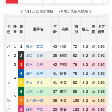
≪ 7月1日 久留米競輪
|
7月9日 久留米競輪 ≫
予
枠
車
年
期
脚
ギア
選手名
府県
級班
競
想
番
番
齢
別
質
倍数
注
1
1
布居 寛幸
43
和歌
72
Ｓ２
追
3.92
10
×
2
2
山口 貴嗣
38
福岡
82
Ｓ２
追
3.92
99
3
3
松永 晃典
42
静岡
76
Ｓ２
追
3.92
95
4
田中 俊充
41
福井
76
Ｓ２
追
3.92
95
4
○
5
春日 勇人
41
千葉
82
Ｓ２
追
3.92
99
6
岡本 大嗣
37
東京
88
Ｓ２
両
3.85
91
5
◎
7
太刀川一成
36
千葉
100
Ｓ２
両
3.92
95
△
8
日野 博幸
33
愛媛
103
Ｓ２
逃
3.92
93