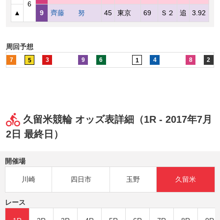
6
▲
9
齊藤 努
45
東京
69
Ｓ２
追
3.92
10
周回予想
7
3
9
6
4
8
2
5
1
久留米競輪 オッズ表詳細（1R - 2017年7月
2日 最終日）
開催場
川崎
四日市
玉野
久留米
レース