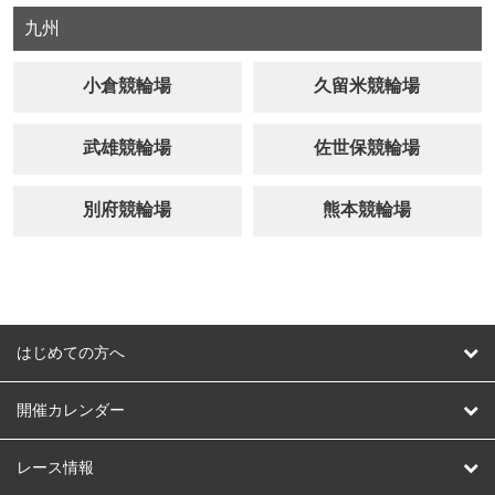
九州
小倉競輪場
久留米競輪場
武雄競輪場
佐世保競輪場
別府競輪場
熊本競輪場
はじめての方へ
はじめての方へ
開催カレンダー
競輪
レース情報