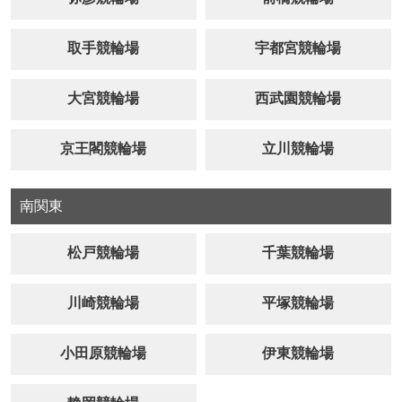
取手競輪場
宇都宮競輪場
大宮競輪場
西武園競輪場
京王閣競輪場
立川競輪場
南関東
松戸競輪場
千葉競輪場
川崎競輪場
平塚競輪場
小田原競輪場
伊東競輪場