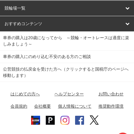
オートレース
レース予想
競輪場一覧
競輪くじ
レース結果
北日本
函館競輪場
青森競輪場
いわき平競輪場
おすすめコンテンツ
車券の購入は20歳になってから ～競輪・オートレースは適度に楽
Dokanto!
キャリーオーバー一覧
関
競輪選手情報
弥彦競輪場
前橋競輪場
取手競輪場
宇都宮競輪場
しみましょう～
東
大宮競輪場
西武園競輪場
京王閣競輪場
立川競輪場
チャリロトプラザ
Perfecta Navi
車券の購入にのめり込む不安のある方のご相談
南
松戸競輪場
千葉競輪場
川崎競輪場
平塚競輪場
公営競技の払戻金を受けた方へ（クリックすると国税庁のページへ
netkeirin
関
移動します）
小田原競輪場
伊東競輪場
静岡競輪場
東
ケイリンガル
中
名古屋競輪場
岐阜競輪場
大垣競輪場
豊橋競輪場
はじめての方へ
ヘルプセンター
お問い合わせ
部
チャリレンジャー
富山競輪場
松阪競輪場
四日市競輪場
会員規約
会社概要
個人情報について
推奨動作環境
競輪場情報
近
福井競輪場
奈良競輪場
向日町競輪場
和歌山競輪場
畿
岸和田競輪場
オートレース場情報