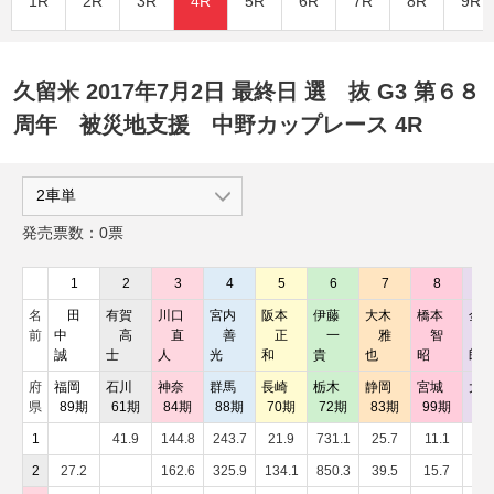
1R
2R
3R
4R
5R
6R
7R
8R
9R
久留米 2017年7月2日 最終日 選 抜 G3 第６８
周年 被災地支援 中野カップレース 4R
発売票数：0票
1
2
3
4
5
6
7
8
9
名
田
有賀
川口
宮内
阪本
伊藤
大木
橋本
金
前
中
高
直
善
正
一
雅
智
誠
士
人
光
和
貴
也
昭
府
福岡
石川
神奈
群馬
長崎
栃木
静岡
宮城
大
県
89期
61期
84期
88期
70期
72期
83期
99期
60
1
41.9
144.8
243.7
21.9
731.1
25.7
11.1
216
2
27.2
162.6
325.9
134.1
850.3
39.5
15.7
71