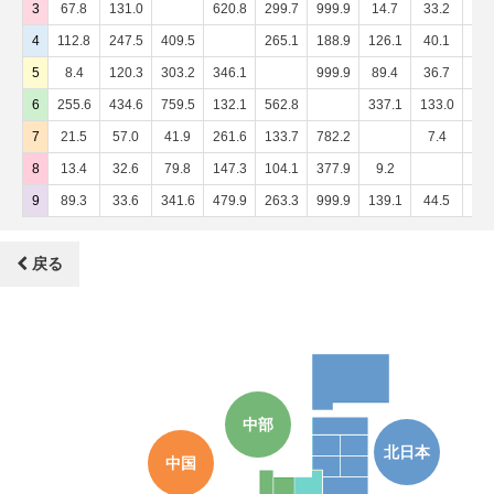
3
67.8
131.0
620.8
299.7
999.9
14.7
33.2
501
4
112.8
247.5
409.5
265.1
188.9
126.1
40.1
558
5
8.4
120.3
303.2
346.1
999.9
89.4
36.7
377
6
255.6
434.6
759.5
132.1
562.8
337.1
133.0
931
7
21.5
57.0
41.9
261.6
133.7
782.2
7.4
314
8
13.4
32.6
79.8
147.3
104.1
377.9
9.2
128
9
89.3
33.6
341.6
479.9
263.3
999.9
139.1
44.5
戻る
中部
北日本
中国