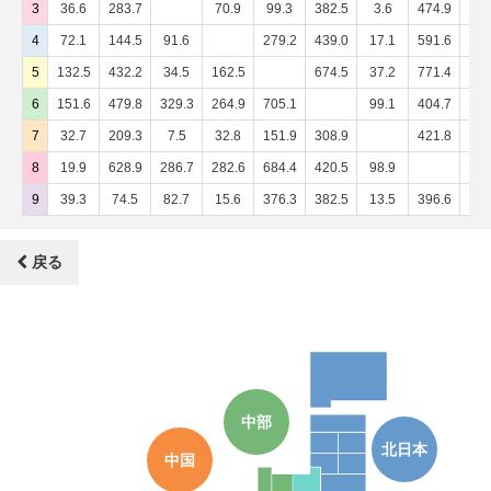
3
36.6
283.7
70.9
99.3
382.5
3.6
474.9
78
4
72.1
144.5
91.6
279.2
439.0
17.1
591.6
16
5
132.5
432.2
34.5
162.5
674.5
37.2
771.4
187
6
151.6
479.8
329.3
264.9
705.1
99.1
404.7
216
7
32.7
209.3
7.5
32.8
151.9
308.9
421.8
40
8
19.9
628.9
286.7
282.6
684.4
420.5
98.9
218
9
39.3
74.5
82.7
15.6
376.3
382.5
13.5
396.6
戻る
中部
北日本
中国