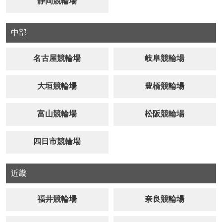
静岡競輪場
中部
名古屋競輪場
岐阜競輪場
大垣競輪場
豊橋競輪場
富山競輪場
松阪競輪場
四日市競輪場
近畿
福井競輪場
奈良競輪場