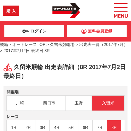
ログイン
無料会員登録
競輪・オートレースTOP
>
久留米競輪場
>
出走表一覧（2017年7月）
>
2017年7月2日 最終日 8R
久留米競輪 出走表詳細（8R 2017年7月2日
最終日）
開催場
川崎
四日市
玉野
久留米
レース
1R
2R
3R
4R
5R
6R
7R
8R
9R