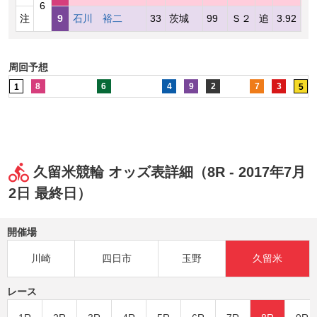
6
注
9
石川 裕二
33
茨城
99
Ｓ２
追
3.92
10
周回予想
8
6
4
9
2
7
3
1
5
久留米競輪 オッズ表詳細（8R - 2017年7月
2日 最終日）
開催場
川崎
四日市
玉野
久留米
レース