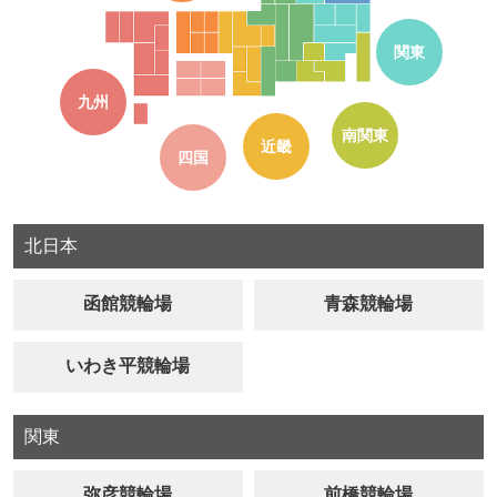
関東
九州
南関東
近畿
四国
北日本
函館競輪場
青森競輪場
いわき平競輪場
関東
弥彦競輪場
前橋競輪場