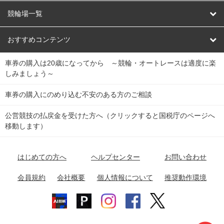
オートレース
レース予想
競輪場一覧
競輪くじ
レース結果
北日本
函館競輪場
青森競輪場
いわき平競輪場
おすすめコンテンツ
車券の購入は20歳になってから ～競輪・オートレースは適度に楽
Dokanto!
キャリーオーバー一覧
関
競輪選手情報
弥彦競輪場
前橋競輪場
取手競輪場
宇都宮競輪場
しみましょう～
東
大宮競輪場
西武園競輪場
京王閣競輪場
立川競輪場
チャリロトプラザ
Perfecta Navi
車券の購入にのめり込む不安のある方のご相談
南
松戸競輪場
千葉競輪場
川崎競輪場
平塚競輪場
公営競技の払戻金を受けた方へ（クリックすると国税庁のページへ
netkeirin
関
移動します）
小田原競輪場
伊東競輪場
静岡競輪場
東
ケイリンガル
中
名古屋競輪場
岐阜競輪場
大垣競輪場
豊橋競輪場
はじめての方へ
ヘルプセンター
お問い合わせ
部
チャリレンジャー
富山競輪場
松阪競輪場
四日市競輪場
会員規約
会社概要
個人情報について
推奨動作環境
競輪場情報
近
福井競輪場
奈良競輪場
向日町競輪場
和歌山競輪場
畿
岸和田競輪場
オートレース場情報