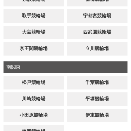
取手競輪場
宇都宮競輪場
大宮競輪場
西武園競輪場
京王閣競輪場
立川競輪場
南関東
松戸競輪場
千葉競輪場
川崎競輪場
平塚競輪場
小田原競輪場
伊東競輪場