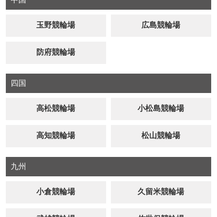
玉野競輪場
広島競輪場
防府競輪場
四国
高松競輪場
小松島競輪場
高知競輪場
松山競輪場
九州
小倉競輪場
久留米競輪場