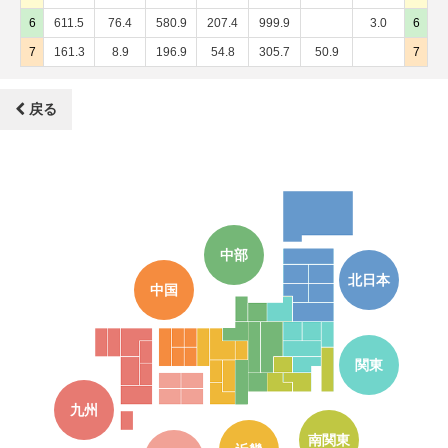
6
611.5
76.4
580.9
207.4
999.9
3.0
6
7
161.3
8.9
196.9
54.8
305.7
50.9
7
戻る
中部
北日本
中国
関東
九州
南関東