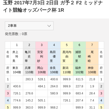
玉野 2017年7月3日 2日目 ガ予２ F2 ミッドナ
イト競輪オッズパーク杯 1R
発売票数：0票
1
2
3
4
5
6
7
名
井上
亀川
宮安
島田
黒河内
浦部
尾
名
前
玲
史
利
優
由
郁
崎
前
美
華
紗
里
実
里
睦
府
東京
兵庫
岡山
奈良
新潟
福井
神奈
府
県
104期
110期
106期
108期
110期
102期
108期
県
1
283.3
528.1
400.6
999.9
611.5
21.8
1
2
400.6
484.1
264.0
999.9
227.8
1.9
2
3
726.1
276.6
580.9
999.9
683.4
28.4
3
4
774.6
145.2
505.1
726.1
207.4
7.4
4
5
999.9
363.0
999.9
968.2
999.9
31.1
5