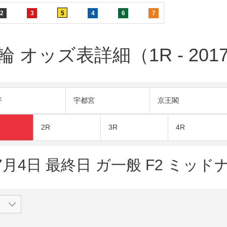
2
3
5
4
6
7
 オッズ表詳細（1R - 201
平
宇都宮
京王閣
2R
3R
4R
年7月4日 最終日 ガ一般 F2 ミ