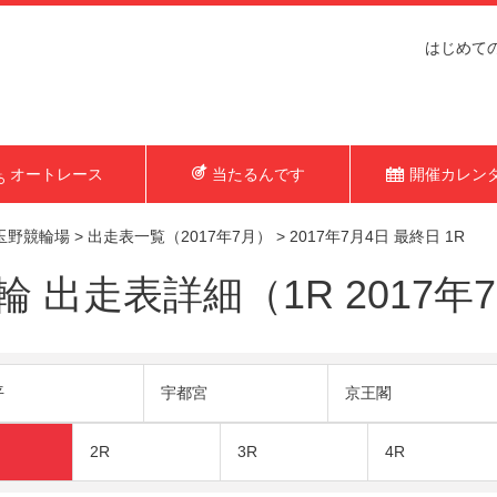
はじめて
オートレース
当たるんです
開催カレン
玉野競輪場
>
出走表一覧（2017年7月）
>
2017年7月4日 最終日 1R
 出走表詳細（1R 2017年
平
宇都宮
京王閣
2R
3R
4R