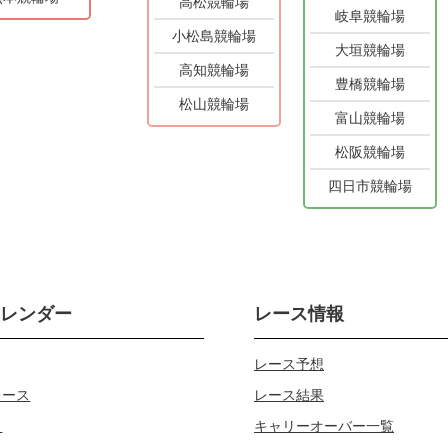
高松競輪場
岐阜競輪場
小松島競輪場
大垣競輪場
高知競輪場
豊橋競輪場
松山競輪場
富山競輪場
松阪競輪場
四日市競輪場
カレンダー
レース情報
レース予想
レース
レース結果
じ
キャリーオーバー一覧