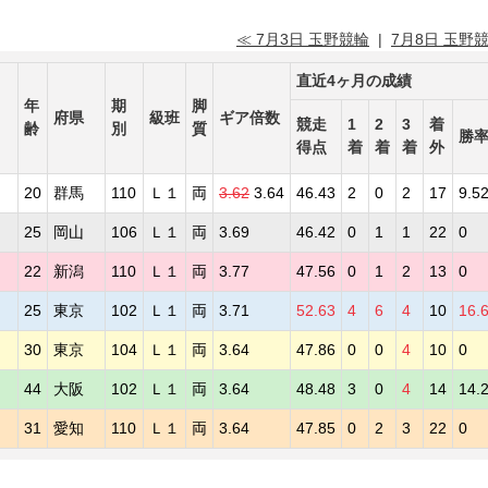
≪ 7月3日 玉野競輪
|
7月8日 玉野競
直近4ヶ月の成績
年
期
脚
府県
級班
ギア倍数
競走
1
2
3
着
齢
別
質
勝
得点
着
着
着
外
奈
20
群馬
110
Ｌ１
両
3.62
3.64
46.43
2
0
2
17
9.5
紗
25
岡山
106
Ｌ１
両
3.69
46.42
0
1
1
22
0
実
22
新潟
110
Ｌ１
両
3.77
47.56
0
1
2
13
0
こ
25
東京
102
Ｌ１
両
3.71
52.63
4
6
4
10
16.
美
30
東京
104
Ｌ１
両
3.64
47.86
0
0
4
10
0
美
44
大阪
102
Ｌ１
両
3.64
48.48
3
0
4
14
14.
紀
31
愛知
110
Ｌ１
両
3.64
47.85
0
2
3
22
0