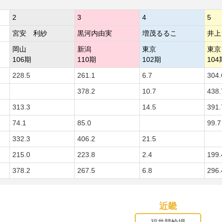
2
3
4
5
宮安 利紗
黒河内由実
増茂るるこ
井
岡山
新潟
東京
東
106期
110期
102期
104
228.5
261.1
6.7
304.
378.2
10.7
438.
313.3
14.5
391.
74.1
85.0
99.7
332.3
406.2
21.5
215.0
223.8
2.4
199.
378.2
267.5
6.8
296.
近畿
福井競輪場