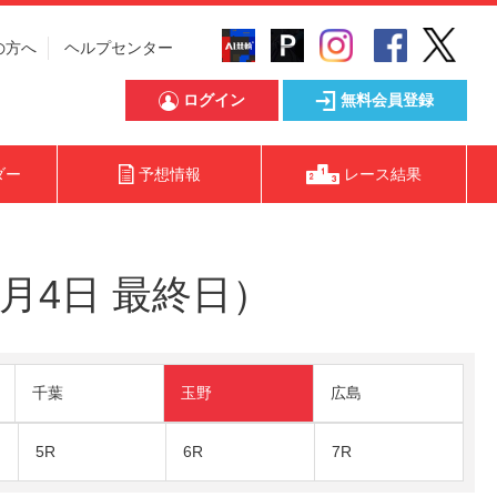
の方へ
ヘルプセンター
ログイン
無料会員登録
ダー
予想情報
レース結果
7月4日 最終日）
千葉
玉野
広島
5R
6R
7R