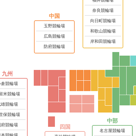
奈良競輪場
中国
向日町競輪場
玉野競輪場
和歌山競輪場
広島競輪場
岸和田競輪場
防府競輪場
九州
小倉競輪場
留米競輪場
武雄競輪場
世保競輪場
中部
別府競輪場
四国
名古屋競輪場
熊本競輪場