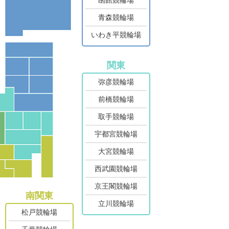
青森競輪場
いわき平競輪場
関東
弥彦競輪場
前橋競輪場
取手競輪場
宇都宮競輪場
大宮競輪場
西武園競輪場
京王閣競輪場
南関東
立川競輪場
松戸競輪場