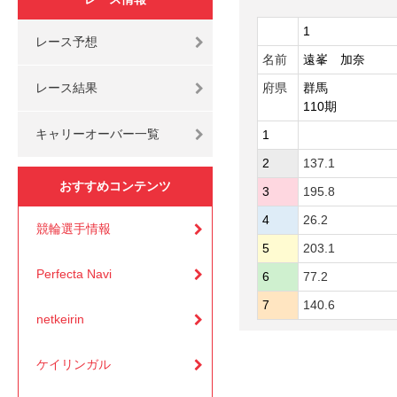
1
レース予想
名前
遠峯 加奈
レース結果
府県
群馬
110期
キャリーオーバー一覧
1
2
137.1
おすすめコンテンツ
3
195.8
4
26.2
競輪選手情報
5
203.1
Perfecta Navi
6
77.2
7
140.6
netkeirin
ケイリンガル