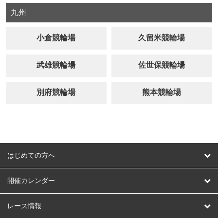
九州
小倉競輪場
久留米競輪場
武雄競輪場
佐世保競輪場
別府競輪場
熊本競輪場
はじめての方へ
はじめての方へ
開催カレンダー
競輪
レース情報