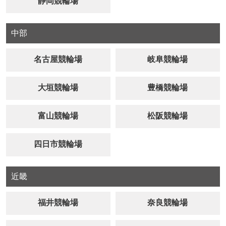
静岡競輪場
中部
名古屋競輪場
岐阜競輪場
大垣競輪場
豊橋競輪場
富山競輪場
松阪競輪場
四日市競輪場
近畿
福井競輪場
奈良競輪場