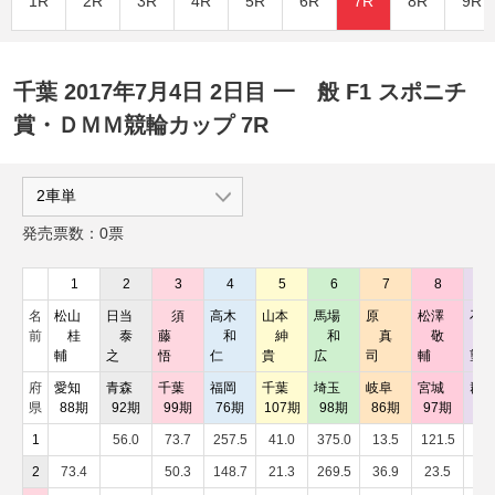
1R
2R
3R
4R
5R
6R
7R
8R
9R
千葉 2017年7月4日 2日目 一 般 F1 スポニチ
賞・ＤＭＭ競輪カップ 7R
発売票数：0票
1
2
3
4
5
6
7
8
9
名
松山
日当
須
高木
山本
馬場
原
松澤
石
前
桂
泰
藤
和
紳
和
真
敬
輔
之
悟
仁
貴
広
司
輔
府
愛知
青森
千葉
福岡
千葉
埼玉
岐阜
宮城
群
県
88期
92期
99期
76期
107期
98期
86期
97期
91
1
56.0
73.7
257.5
41.0
375.0
13.5
121.5
191
2
73.4
50.3
148.7
21.3
269.5
36.9
23.5
125