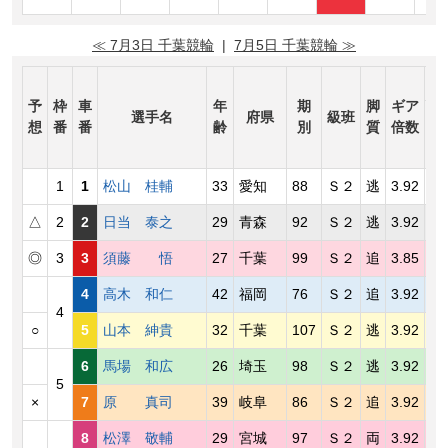
≪ 7月3日 千葉競輪
|
7月5日 千葉競輪 ≫
予
枠
車
年
期
脚
ギア
選手名
府県
級班
競
想
番
番
齢
別
質
倍数
1
1
松山 桂輔
33
愛知
88
Ｓ２
逃
3.92
95
△
2
2
日当 泰之
29
青森
92
Ｓ２
逃
3.92
97
◎
3
3
須藤 悟
27
千葉
99
Ｓ２
追
3.85
97
4
高木 和仁
42
福岡
76
Ｓ２
追
3.92
93
4
○
5
山本 紳貴
32
千葉
107
Ｓ２
逃
3.92
95
6
馬場 和広
26
埼玉
98
Ｓ２
逃
3.92
90
5
×
7
原 真司
39
岐阜
86
Ｓ２
追
3.92
10
8
松澤 敬輔
29
宮城
97
Ｓ２
両
3.92
91