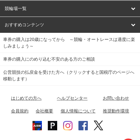
オートレース
レース予想
競輪場一覧
競輪くじ
レース結果
北日本
函館競輪場
青森競輪場
いわき平競輪場
おすすめコンテンツ
車券の購入は20歳になってから ～競輪・オートレースは適度に楽
Dokanto!
キャリーオーバー一覧
関
競輪選手情報
弥彦競輪場
前橋競輪場
取手競輪場
宇都宮競輪場
しみましょう～
東
大宮競輪場
西武園競輪場
京王閣競輪場
立川競輪場
チャリロトプラザ
Perfecta Navi
車券の購入にのめり込む不安のある方のご相談
南
松戸競輪場
千葉競輪場
川崎競輪場
平塚競輪場
公営競技の払戻金を受けた方へ（クリックすると国税庁のページへ
netkeirin
関
移動します）
小田原競輪場
伊東競輪場
静岡競輪場
東
ケイリンガル
中
名古屋競輪場
岐阜競輪場
大垣競輪場
豊橋競輪場
はじめての方へ
ヘルプセンター
お問い合わせ
部
チャリレンジャー
富山競輪場
松阪競輪場
四日市競輪場
会員規約
会社概要
個人情報について
推奨動作環境
競輪場情報
近
福井競輪場
奈良競輪場
向日町競輪場
和歌山競輪場
畿
岸和田競輪場
オートレース場情報