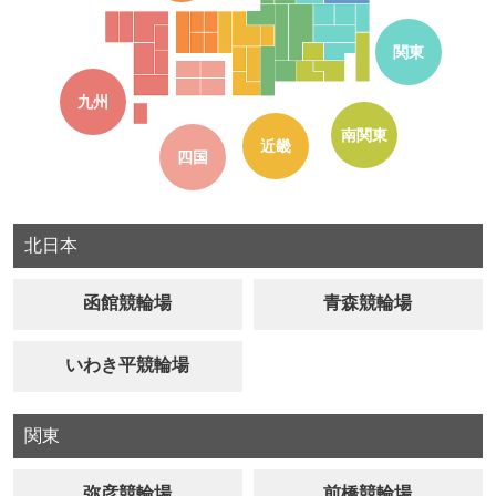
関東
九州
南関東
近畿
四国
北日本
函館競輪場
青森競輪場
いわき平競輪場
関東
弥彦競輪場
前橋競輪場