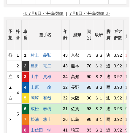
≪ 7月6日 小松島競輪
|
7月8日 小松島競輪 ≫
予
枠
車
年
期
脚
ギア
選手名
府県
級班
競
想
番
番
齢
別
質
倍数
◎
1
1
村上 義弘
43
京都
73
ＳＳ
逃
3.92
118
2
2
島田 竜二
43
熊本
76
Ｓ２
追
3.92
103
注
3
3
山中 貴雄
34
高知
90
Ｓ２
逃
3.92
107
▲
4
上原 龍
32
長野
95
Ｓ２
両
3.93
101
4
△
5
岡崎 智哉
32
大阪
96
Ｓ１
逃
3.92
105
6
成松 春樹
31
佐賀
93
Ｓ２
逃
3.93
94.
5
×
7
松浦 悠士
26
広島
98
Ｓ１
両
3.92
108
8
山信田 学
41
埼玉
83
Ｓ２
追
3.92
99.