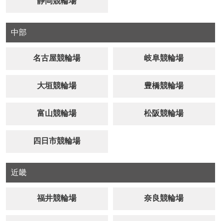
静岡競輪場
中部
名古屋競輪場
岐阜競輪場
大垣競輪場
豊橋競輪場
富山競輪場
松阪競輪場
四日市競輪場
近畿
福井競輪場
奈良競輪場