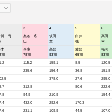
3
4
5
6
古川 尚
奥谷 広
坂田
白井 一
高田 
耶
巳
章
機
幸
栃木
兵庫
高知
愛知
福岡
2期
78期
93期
65期
83期
1.2
115.2
159.1
8.5
120.5
235.6
156.4
36.8
151.8
02.5
378.0
27.6
295.0
8.7
312.8
80.6
222.6
7.8
94.9
210.9
154.4
7.4
432.0
292.6
170.3
7.6
231.1
109.9
44.5
107.0