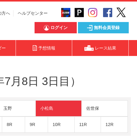
の方へ
ヘルプセンター
ログイン
無料会員登録
ダー
予想情報
レース結果
年7月8日 3日目）
玉野
小松島
佐世保
8R
9R
10R
11R
12R