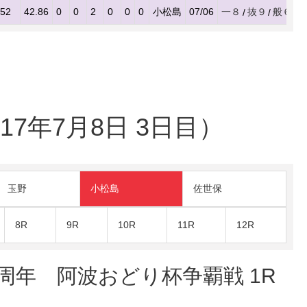
抜９
般６
一８
.52
42.86
0
0
2
0
0
0
小松島
07/06
17年7月8日 3日目）
玉野
小松島
佐世保
8R
9R
10R
11R
12R
６７周年 阿波おどり杯争覇戦 1R