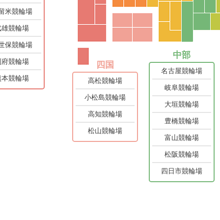
留米競輪場
武雄競輪場
世保競輪場
中部
別府競輪場
四国
名古屋競輪場
熊本競輪場
高松競輪場
岐阜競輪場
小松島競輪場
大垣競輪場
高知競輪場
豊橋競輪場
松山競輪場
富山競輪場
松阪競輪場
四日市競輪場