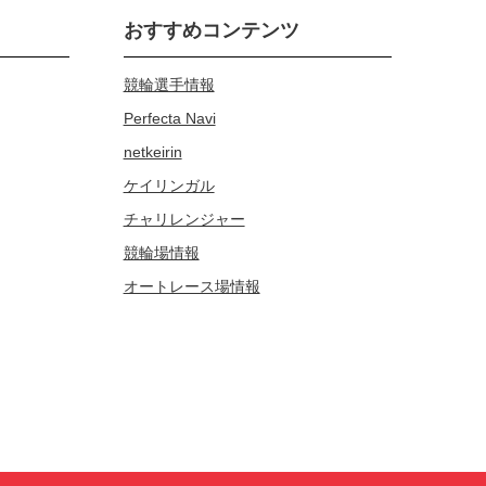
おすすめコンテンツ
競輪選手情報
Perfecta Navi
netkeirin
ケイリンガル
チャリレンジャー
競輪場情報
オートレース場情報