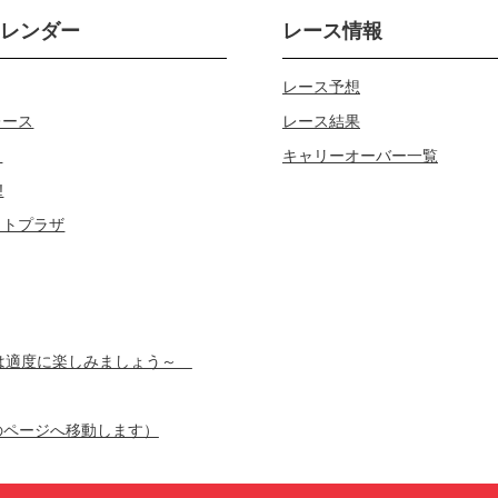
カレンダー
レース情報
レース予想
レース
レース結果
じ
キャリーオーバー一覧
!
ロトプラザ
スは適度に楽しみましょう～
のページへ移動します）