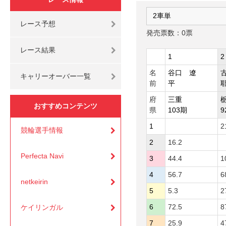
レース予想
発売票数：0票
レース結果
1
2
名
谷口 遼
キャリーオーバー一覧
前
平
府
三重
おすすめコンテンツ
県
103期
9
1
2
競輪選手情報
2
16.2
Perfecta Navi
3
44.4
1
4
56.7
6
netkeirin
5
5.3
2
6
72.5
8
ケイリンガル
7
25.9
4