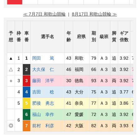
≪ 7月7日 和歌山競輪
|
8月17日 和歌山競輪 ≫
予
枠
車
年
期
脚
ギア
選手名
府県
級班
競
想
番
番
齢
別
質
倍数
得
▲
1
1
岡田 篤
43
和歌
79
Ａ３
追
3.92
75.
△
2
2
大久保 仁
46
福岡
66
Ａ３
追
3.92
76.
○
3
3
藤田 洋平
30
徳島
93
Ａ３
両
3.92
75.
4
4
吉田 稔
43
大分
75
Ａ３
追
3.77
68.
5
5
肥後 勇志
41
奈良
77
Ａ３
追
3.86
72.
6
福山 幸作
47
愛媛
72
Ａ３
追
3.92
65.
6
◎
7
前村 利彦
42
大阪
82
Ａ３
両
3.93
68.