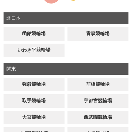
北日本
函館競輪場
青森競輪場
いわき平競輪場
関東
弥彦競輪場
前橋競輪場
取手競輪場
宇都宮競輪場
大宮競輪場
西武園競輪場