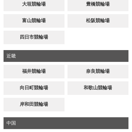
大垣競輪場
豊橋競輪場
富山競輪場
松阪競輪場
四日市競輪場
近畿
福井競輪場
奈良競輪場
向日町競輪場
和歌山競輪場
岸和田競輪場
中国