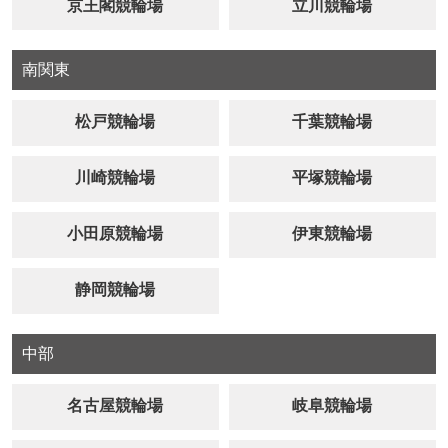
京王閣競輪場
立川競輪場
南関東
松戸競輪場
千葉競輪場
川崎競輪場
平塚競輪場
小田原競輪場
伊東競輪場
静岡競輪場
中部
名古屋競輪場
岐阜競輪場