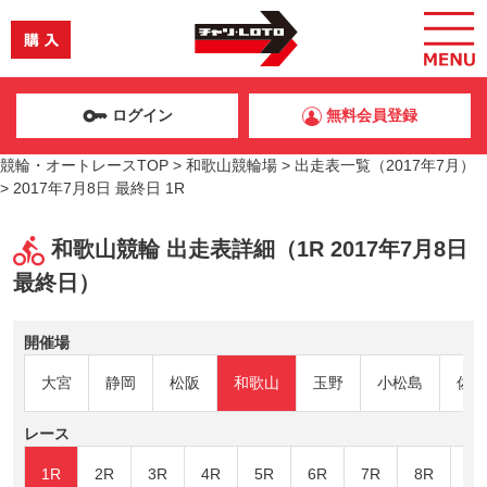
ログイン
無料会員登録
競輪・オートレースTOP
>
和歌山競輪場
>
出走表一覧（2017年7月）
>
2017年7月8日 最終日 1R
和歌山競輪 出走表詳細（1R 2017年7月8日
最終日）
開催場
大宮
静岡
松阪
和歌山
玉野
小松島
佐世
レース
1R
2R
3R
4R
5R
6R
7R
8R
9R