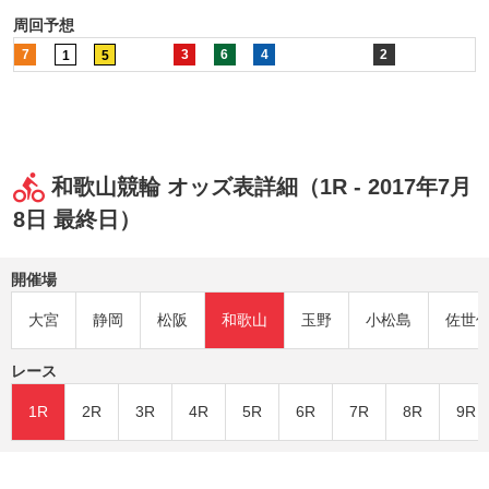
周回予想
7
3
6
4
2
1
5
和歌山競輪 オッズ表詳細（1R - 2017年7月
8日 最終日）
開催場
大宮
静岡
松阪
和歌山
玉野
小松島
佐世
レース
1R
2R
3R
4R
5R
6R
7R
8R
9R