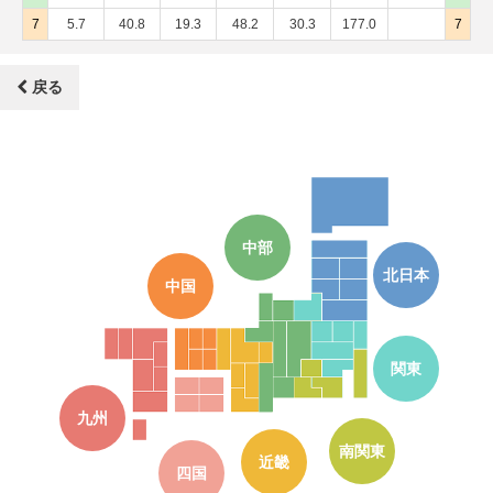
7
5.7
40.8
19.3
48.2
30.3
177.0
7
戻る
中部
北日本
中国
関東
九州
南関東
近畿
四国