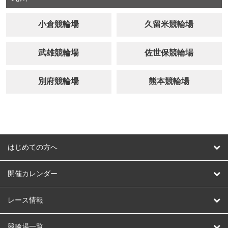
小倉競輪場
久留米競輪場
武雄競輪場
佐世保競輪場
別府競輪場
熊本競輪場
はじめての方へ
はじめての方へ
開催カレンダー
競輪
レース情報
オートレース
レース予想
競輪場一覧