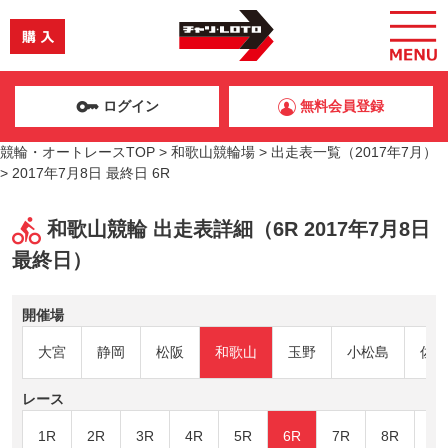
ログイン
無料会員登録
競輪・オートレースTOP
>
和歌山競輪場
>
出走表一覧（2017年7月）
>
2017年7月8日 最終日 6R
和歌山競輪 出走表詳細（6R 2017年7月8日
最終日）
開催場
大宮
静岡
松阪
和歌山
玉野
小松島
佐世
レース
1R
2R
3R
4R
5R
6R
7R
8R
9R