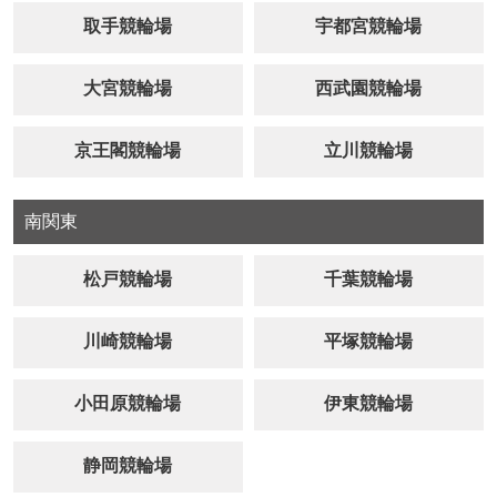
取手競輪場
宇都宮競輪場
大宮競輪場
西武園競輪場
京王閣競輪場
立川競輪場
南関東
松戸競輪場
千葉競輪場
川崎競輪場
平塚競輪場
小田原競輪場
伊東競輪場
静岡競輪場