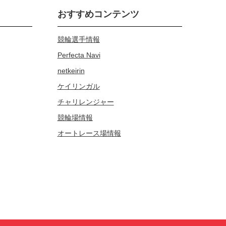
おすすめコンテンツ
競輪選手情報
Perfecta Navi
netkeirin
ケイリンガル
チャリレンジャー
競輪場情報
オートレース場情報