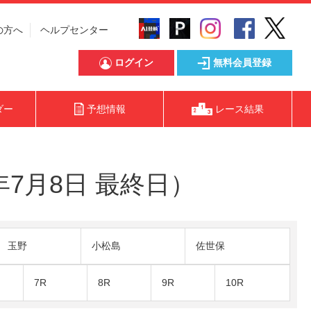
の方へ
ヘルプセンター
ログイン
無料会員登録
ダー
予想情報
レース結果
年7月8日 最終日）
玉野
小松島
佐世保
7R
8R
9R
10R