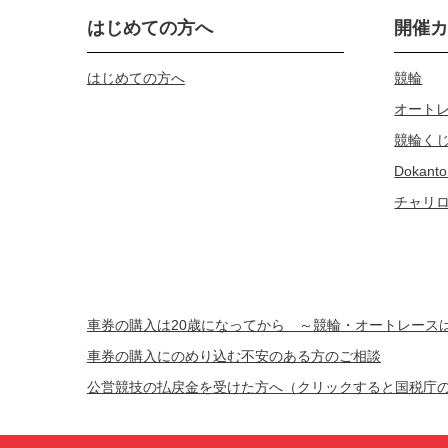
はじめての方へ
開催
はじめての方へ
競輪
オート
競輪く
Dokanto
チャリ
車券の購入は20歳になってから ～競輪・オートレー
車券の購入にのめり込む不安のある方のご相談
公営競技の払戻金を受けた方へ（クリックすると国税庁