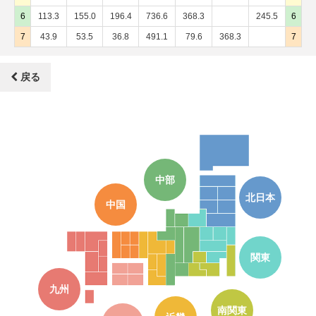
6
113.3
155.0
196.4
736.6
368.3
245.5
6
7
43.9
53.5
36.8
491.1
79.6
368.3
7
戻る
中部
北日本
中国
関東
九州
南関東