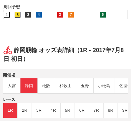
周回予想
2
4
3
7
6
1
5
静岡競輪 オッズ表詳細（1R - 2017年7月8
日 初日）
開催場
大宮
静岡
松阪
和歌山
玉野
小松島
佐世
レース
1R
2R
3R
4R
5R
6R
7R
8R
9R