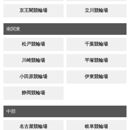
京王閣競輪場
立川競輪場
南関東
松戸競輪場
千葉競輪場
川崎競輪場
平塚競輪場
小田原競輪場
伊東競輪場
静岡競輪場
中部
名古屋競輪場
岐阜競輪場