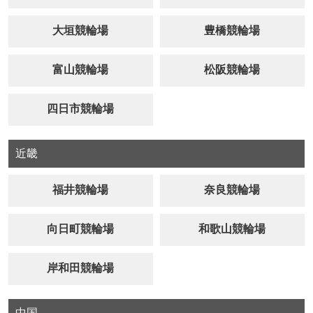
大垣競輪場
豊橋競輪場
富山競輪場
松阪競輪場
四日市競輪場
近畿
福井競輪場
奈良競輪場
向日町競輪場
和歌山競輪場
岸和田競輪場
中国