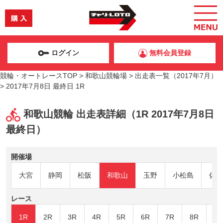
ログイン
無料会員登録
競輪・オートレースTOP
>
和歌山競輪場
>
出走表一覧（2017年7月）
>
2017年7月8日 最終日 1R
和歌山競輪 出走表詳細（1R 2017年7月8日
最終日）
開催場
大宮
静岡
松阪
和歌山
玉野
小松島
佐世
レース
1R
2R
3R
4R
5R
6R
7R
8R
9R