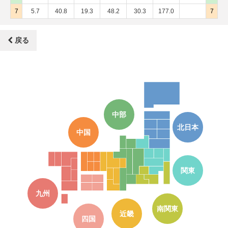
7
5.7
40.8
19.3
48.2
30.3
177.0
7
戻る
中部
北日本
中国
関東
九州
南関東
近畿
四国