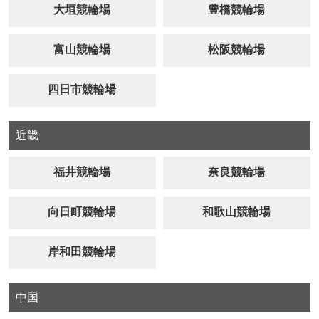
大垣競輪場
豊橋競輪場
富山競輪場
松阪競輪場
四日市競輪場
近畿
福井競輪場
奈良競輪場
向日町競輪場
和歌山競輪場
岸和田競輪場
中国