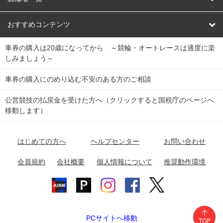
競輪くじ
レース結果
北日本
函館競輪場
青森競輪場
いわき平競輪場
おすすめコンテンツ
車券の購入は20歳になってから ～競輪・オートレースは適度に楽
Dokanto!
キャリーオーバー一覧
関
競輪選手情報
弥彦競輪場
前橋競輪場
取手競輪場
宇都宮競輪場
しみましょう～
東
大宮競輪場
西武園競輪場
京王閣競輪場
立川競輪場
チャリロトプラザ
Perfecta Navi
車券の購入にのめり込む不安のある方のご相談
南
松戸競輪場
千葉競輪場
川崎競輪場
平塚競輪場
公営競技の払戻金を受けた方へ（クリックすると国税庁のページへ
netkeirin
関
移動します）
小田原競輪場
伊東競輪場
静岡競輪場
東
ケイリンガル
中
名古屋競輪場
岐阜競輪場
大垣競輪場
豊橋競輪場
はじめての方へ
ヘルプセンター
お問い合わせ
部
チャリレンジャー
富山競輪場
松阪競輪場
四日市競輪場
会員規約
会社概要
個人情報について
推奨動作環境
競輪場情報
近
福井競輪場
奈良競輪場
向日町競輪場
和歌山競輪場
畿
岸和田競輪場
オートレース場情報
PCサイトへ移動