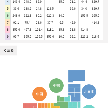
4
146.4
248.9
82.9
35.0
71.1
44.4
829.7
414
5
33.6
138.2
14.8
118.5
36.6
34.0
829.7
88
6
248.9
622.3
80.2
622.3
34.0
155.5
165.9
355
7
92.1
75.4
28.6
37.7
6.5
42.9
414.8
207
8
355.6
497.8
191.4
311.1
85.8
51.8
414.8
999
9
95.7
355.6
155.5
355.6
10.9
92.1
226.2
118.5
戻る
中部
北日本
中国