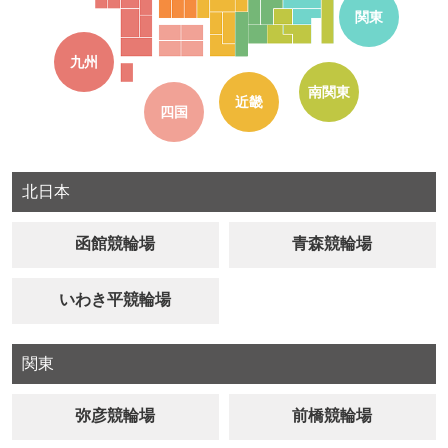
関東
九州
南関東
近畿
四国
北日本
函館競輪場
青森競輪場
いわき平競輪場
関東
弥彦競輪場
前橋競輪場