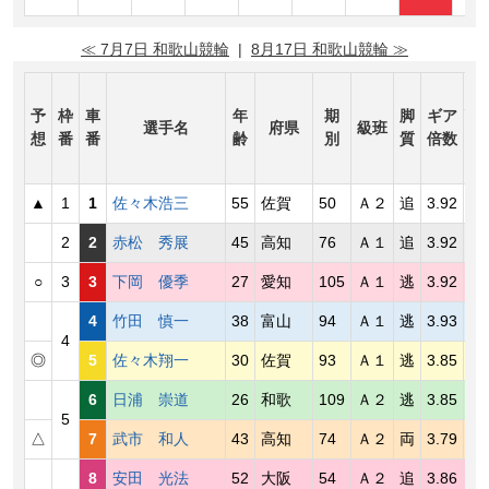
≪ 7月7日 和歌山競輪
|
8月17日 和歌山競輪 ≫
予
枠
車
年
期
脚
ギア
選手名
府県
級班
競
想
番
番
齢
別
質
倍数
得
▲
1
1
佐々木浩三
55
佐賀
50
Ａ２
追
3.92
86
2
2
赤松 秀展
45
高知
76
Ａ１
追
3.92
88
○
3
3
下岡 優季
27
愛知
105
Ａ１
逃
3.92
89
4
竹田 慎一
38
富山
94
Ａ１
逃
3.93
82
4
◎
5
佐々木翔一
30
佐賀
93
Ａ１
逃
3.85
92
6
日浦 崇道
26
和歌
109
Ａ２
逃
3.85
76
5
△
7
武市 和人
43
高知
74
Ａ２
両
3.79
87
8
安田 光法
52
大阪
54
Ａ２
追
3.86
80