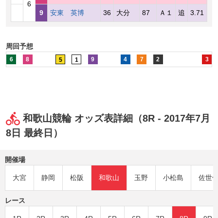
6
9
安東 英博
36
大分
87
Ａ１
追
3.71
87
周回予想
6
8
9
4
7
2
3
5
1
和歌山競輪 オッズ表詳細（8R - 2017年7月
8日 最終日）
開催場
大宮
静岡
松阪
和歌山
玉野
小松島
佐世
レース