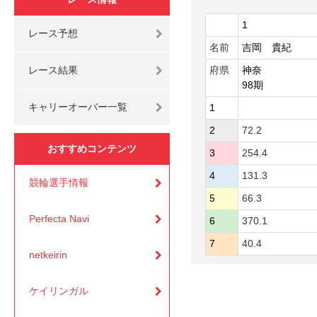
1
レース予想
名前
吉岡 貴紀
レース結果
府県
神奈
98期
キャリーオーバー一覧
1
2
72.2
おすすめコンテンツ
3
254.4
4
131.3
競輪選手情報
5
66.3
Perfecta Navi
6
370.1
7
40.4
netkeirin
ケイリンガル