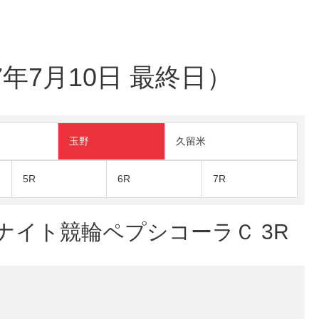
7年7月10日 最終日）
玉野
久留米
5R
6R
7R
ッドナイト競輪ペプシコーラＣ 3R