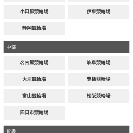
小田原競輪場
伊東競輪場
静岡競輪場
中部
名古屋競輪場
岐阜競輪場
大垣競輪場
豊橋競輪場
富山競輪場
松阪競輪場
四日市競輪場
近畿