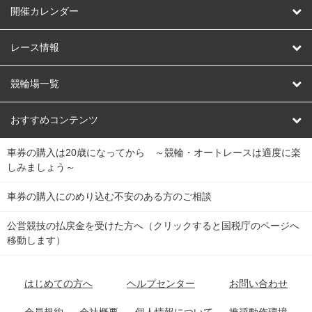
はじめての方へ
開催カレンダー
競輪
レース情報
オートレース
レース予想
競輪場一覧
競輪くじ
レース結果
北日本
函館競輪場
青森競輪場
いわき平競輪場
おすすめコンテンツ
車券の購入は20歳になってから ～競輪・オートレースは適度に楽
Dokanto!
キャリーオーバー一覧
関
競輪選手情報
弥彦競輪場
前橋競輪場
取手競輪場
宇都宮競輪場
しみましょう～
東
大宮競輪場
西武園競輪場
京王閣競輪場
立川競輪場
チャリロトプラザ
Perfecta Navi
車券の購入にのめり込む不安のある方のご相談
南
松戸競輪場
千葉競輪場
川崎競輪場
平塚競輪場
公営競技の払戻金を受けた方へ（クリックすると国税庁のページへ
netkeirin
関
移動します）
小田原競輪場
伊東競輪場
静岡競輪場
東
ケイリンガル
中
名古屋競輪場
岐阜競輪場
大垣競輪場
豊橋競輪場
はじめての方へ
ヘルプセンター
お問い合わせ
部
チャリレンジャー
富山競輪場
松阪競輪場
四日市競輪場