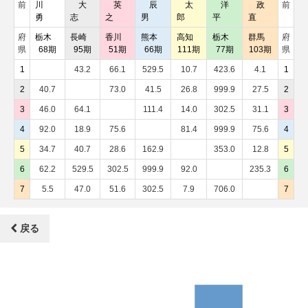
前
川
大
英
辰
太
洋
政
前
勇
志
之
男
郎
平
直
府
栃木
長崎
香川
熊本
高知
栃木
群馬
府
県
68期
95期
51期
66期
111期
77期
103期
県
1
43.2
66.1
529.5
10.7
423.6
4.1
1
2
40.7
73.0
41.5
26.8
999.9
27.5
2
3
46.0
64.1
111.4
14.0
302.5
31.1
3
4
92.0
18.9
75.6
81.4
999.9
75.6
4
5
34.7
40.7
28.6
162.9
353.0
12.8
5
6
62.2
529.5
302.5
999.9
92.0
235.3
6
7
5.5
47.0
51.6
302.5
7.9
706.0
7
戻る