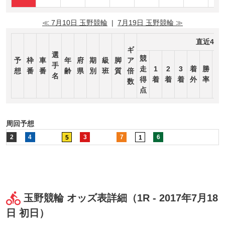
≪ 7月10日 玉野競輪
|
7月19日 玉野競輪 ≫
直近4ヶ
ギ
選
競
2
予
枠
車
年
府
期
級
脚
ア
手
走
1
2
3
着
勝
連
想
番
番
齢
県
別
班
質
倍
名
得
着
着
着
外
率
対
数
点
率
周回予想
2
4
3
7
6
5
1
玉野競輪 オッズ表詳細（1R - 2017年7月18
日 初日）