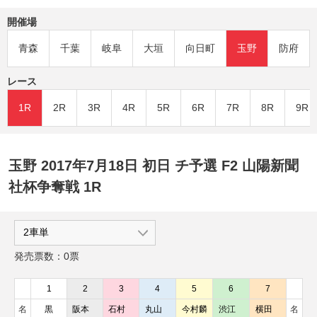
開催場
青森
千葉
岐阜
大垣
向日町
玉野
防府
レース
1R
2R
3R
4R
5R
6R
7R
8R
9R
玉野 2017年7月18日 初日 チ予選 F2 山陽新聞
社杯争奪戦 1R
発売票数：0票
1
2
3
4
5
6
7
名
黒
阪本
石村
丸山
今村麟
渋江
横田
名