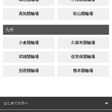
高知競輪場
松山競輪場
九州
小倉競輪場
久留米競輪場
武雄競輪場
佐世保競輪場
別府競輪場
熊本競輪場
はじめての方へ