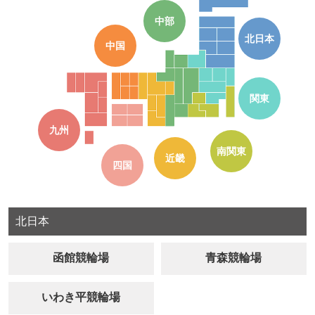
中部
北日本
中国
関東
九州
南関東
近畿
四国
北日本
函館競輪場
青森競輪場
いわき平競輪場