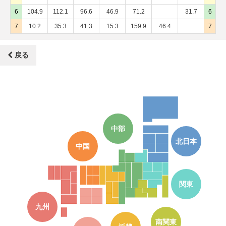
6
104.9
112.1
96.6
46.9
71.2
31.7
6
7
10.2
35.3
41.3
15.3
159.9
46.4
7
戻る
中部
北日本
中国
関東
九州
南関東