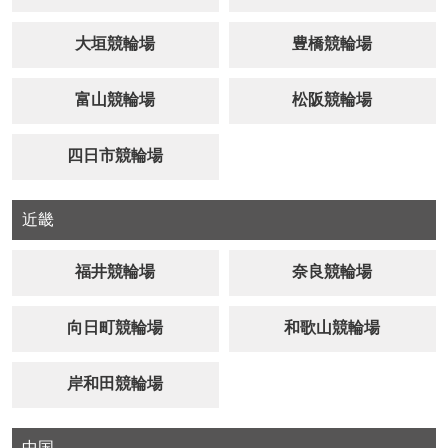
大垣競輪場
豊橋競輪場
富山競輪場
松阪競輪場
四日市競輪場
近畿
福井競輪場
奈良競輪場
向日町競輪場
和歌山競輪場
岸和田競輪場
中国