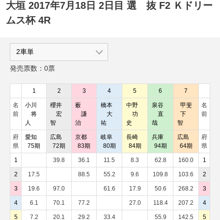
大垣 2017年7月18日 2日目 選 抜 F2 Ｋドリー
ムス杯 4R
発売票数：0票
1
2
3
4
5
6
7
名
小川
櫻井
薮
橋本
中野
泉谷
甲斐
名
前
将
宏
謙
大
功
直
下
前
人
智
治
祐
史
哉
智
府
愛知
広島
京都
岐阜
長崎
兵庫
広島
府
県
75期
72期
83期
80期
84期
94期
64期
県
1
39.8
36.1
11.5
8.3
62.8
160.0
1
2
17.5
88.5
55.2
9.6
109.8
103.6
2
3
19.6
97.0
61.6
17.9
50.6
268.2
3
4
6.1
70.1
77.2
27.0
118.4
207.2
4
5
7.2
20.1
29.2
33.4
55.9
142.5
5