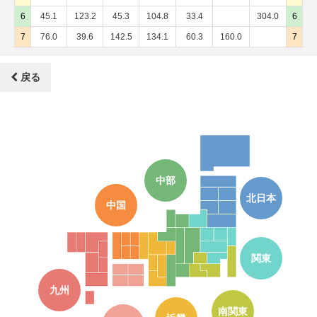
6
45.1
123.2
45.3
104.8
33.4
304.0
6
7
76.0
39.6
142.5
134.1
60.3
160.0
7
戻る
中部
北日本
中国
関東
九州
南関東