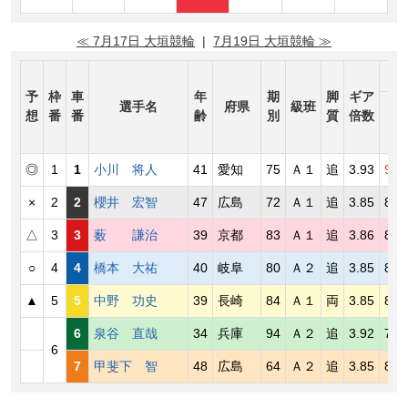
≪ 7月17日 大垣競輪
|
7月19日 大垣競輪 ≫
予
枠
車
年
期
脚
ギア
選手名
府県
級班
競
想
番
番
齢
別
質
倍数
得
◎
1
1
小川 将人
41
愛知
75
Ａ１
追
3.93
90.
×
2
2
櫻井 宏智
47
広島
72
Ａ１
追
3.85
84.
△
3
3
薮 謙治
39
京都
83
Ａ１
追
3.86
86.
○
4
4
橋本 大祐
40
岐阜
80
Ａ２
追
3.85
80.
▲
5
5
中野 功史
39
長崎
84
Ａ１
両
3.85
89.
6
泉谷 直哉
34
兵庫
94
Ａ２
追
3.92
73.
6
7
甲斐下 智
48
広島
64
Ａ２
追
3.85
80.