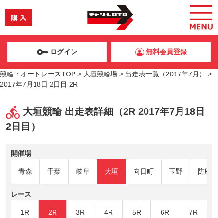
ログイン
無料会員登録
競輪・オートレースTOP
>
大垣競輪場
>
出走表一覧（2017年7月）
>
2017年7月18日 2日目 2R
大垣競輪 出走表詳細（2R 2017年7月18日
2日目）
開催場
青森
千葉
岐阜
大垣
向日町
玉野
防府
レース
1R
2R
3R
4R
5R
6R
7R