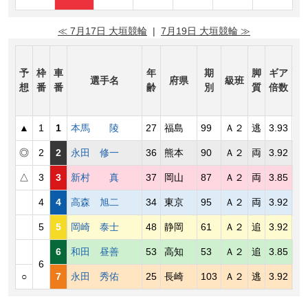
≪ 7月17日 大垣競輪
|
7月19日 大垣競輪 ≫
予
枠
車
年
期
脚
ギア
選手名
府県
級班
競
想
番
番
齢
別
質
倍数
得
▲
1
1
本馬 陵
27
福島
99
Ａ２
逃
3.93
83
◎
2
2
永田 修一
36
熊本
90
Ａ２
両
3.92
88
△
3
3
新村 真
37
岡山
87
Ａ２
両
3.85
77
4
4
高森 旭二
34
東京
95
Ａ２
両
3.92
76
5
5
岡崎 泰士
48
静岡
61
Ａ２
追
3.92
81
6
和田 昼善
53
高知
53
Ａ２
追
3.85
72
6
○
7
永田 秀佑
25
長崎
103
Ａ２
逃
3.92
80