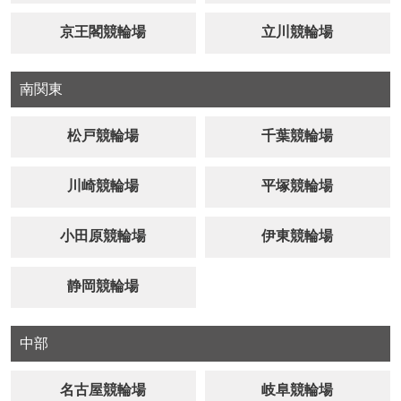
京王閣競輪場
立川競輪場
南関東
松戸競輪場
千葉競輪場
川崎競輪場
平塚競輪場
小田原競輪場
伊東競輪場
静岡競輪場
中部
名古屋競輪場
岐阜競輪場