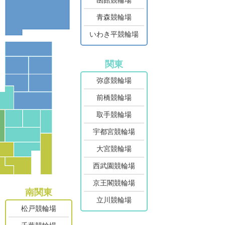
青森競輪場
いわき平競輪場
関東
弥彦競輪場
前橋競輪場
取手競輪場
宇都宮競輪場
大宮競輪場
西武園競輪場
京王閣競輪場
南関東
立川競輪場
松戸競輪場