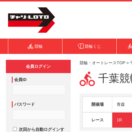
競輪
競輪くじ
競輪・オートレースTOP
>
会員ログイン
千葉競輪
会員ID
パスワード
開催場
青森
レース
1R
次回から自動ログインす