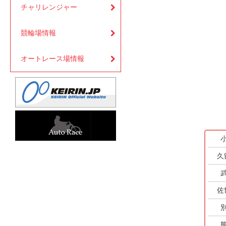
チャリレンジャー
競輪場情報
オートレース場情報
久
佐