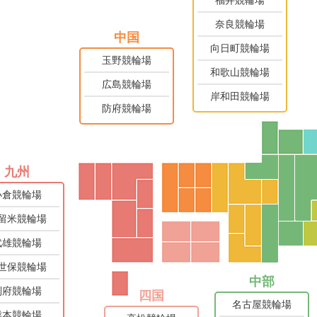
奈良競輪場
中国
向日町競輪場
玉野競輪場
和歌山競輪場
広島競輪場
岸和田競輪場
防府競輪場
九州
小倉競輪場
留米競輪場
武雄競輪場
世保競輪場
中部
別府競輪場
四国
名古屋競輪場
熊本競輪場