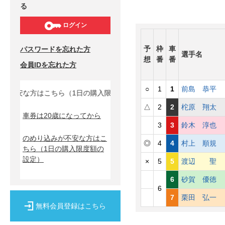
る
ログイン
予
枠
車
パスワードを忘れた方
選手名
想
番
番
会員IDを忘れた方
○
1
1
前島 恭
不安な方はこちら（1日の購入限度額の設定）↓
△
2
2
柁原 翔
車券は20歳になってから
3
3
鈴木 淳
のめり込みが不安な方はこ
◎
4
4
村上 順
ちら
（1日の購入限度額の
設定）
×
5
5
渡辺 
6
砂賀 優
6
7
栗田 弘
無料会員登録はこちら