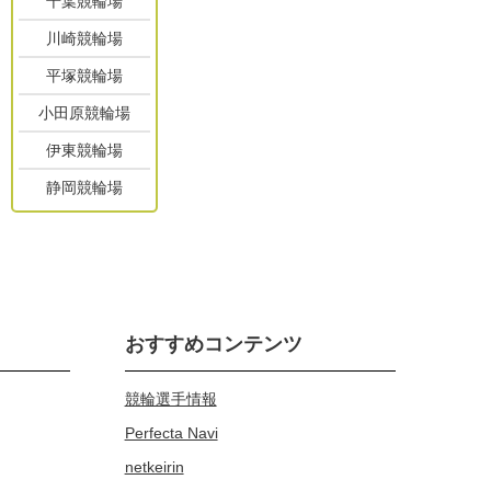
千葉競輪場
川崎競輪場
平塚競輪場
小田原競輪場
伊東競輪場
静岡競輪場
おすすめコンテンツ
競輪選手情報
Perfecta Navi
netkeirin