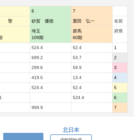
6
7
辺 聖
砂賀 優徳
栗田 弘一
名前
奈
埼玉
群馬
府県
期
109期
60期
524.4
52.4
1
699.2
53.7
2
299.6
59.9
3
419.5
13.4
4
524.4
52.4
5
1
524.4
6
999.9
7
北日本
函館競輪場