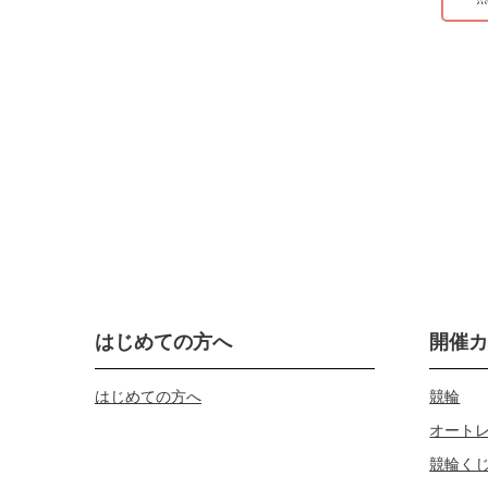
はじめての方へ
開催
はじめての方へ
競輪
オート
競輪く