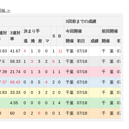
競輪 ≫
3回前までの成績
決まり手
今回開催
前回開催
連対
3連対
S
B
率
率
逃
捲
差
マ
開催
初日
成績
開催
初日
0.83
41.67
4
1
0
0
1
11
千葉
07/18
千 葉
07/18
7.5
58.33
1
3
3
2
6
1
千葉
07/18
千 葉
07/18
7.39
21.74
0
1
3
0
1
1
千葉
07/18
千 葉
07/18
7.37
68.42
0
0
5
4
2
0
千葉
07/18
千 葉
07/18
0.83
33.33
0
0
3
2
2
0
千葉
07/18
千 葉
07/18
4.55
0
0
0
0
1
4
千葉
07/18
千 葉
07/18
0
60
0
2
8
0
0
1
千葉
07/18
千 葉
07/18