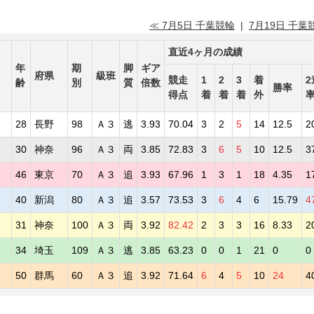
≪ 7月5日 千葉競輪
|
7月19日 千葉
直近4ヶ月の成績
年
期
脚
ギア
府県
級班
競走
1
2
3
着
2
齢
別
質
倍数
勝率
得点
着
着
着
外
平
28
長野
98
Ａ３
逃
3.93
70.04
3
2
5
14
12.5
2
太
30
神奈
96
Ａ３
両
3.85
72.83
3
6
5
10
12.5
3
也
46
東京
70
Ａ３
追
3.93
67.96
1
3
1
18
4.35
1
規
40
新潟
80
Ａ３
追
3.57
73.53
3
6
4
6
15.79
4
聖
31
神奈
100
Ａ３
両
3.92
82.42
2
3
3
16
8.33
2
徳
34
埼玉
109
Ａ３
逃
3.85
63.23
0
0
1
21
0
0
一
50
群馬
60
Ａ３
追
3.92
71.64
6
4
5
10
24
4