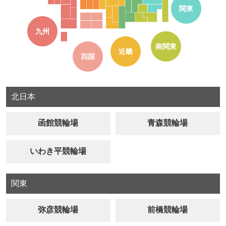
関東
九州
南関東
近畿
四国
北日本
函館競輪場
青森競輪場
いわき平競輪場
関東
弥彦競輪場
前橋競輪場