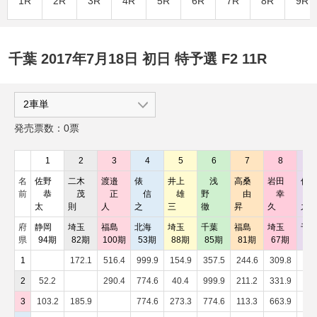
1R
2R
3R
4R
5R
6R
7R
8R
9R
千葉 2017年7月18日 初日 特予選 F2 11R
発売票数：0票
1
2
3
4
5
6
7
8
9
名
佐野
二木
渡邉
俵
井上
浅
高桑
岩田
佐
前
恭
茂
正
信
雄
野
由
幸
太
則
人
之
三
徹
昇
久
府
静岡
埼玉
福島
北海
埼玉
千葉
福島
埼玉
千
県
94期
82期
100期
53期
88期
85期
81期
67期
93
1
172.1
516.4
999.9
154.9
357.5
244.6
309.8
1.
2
52.2
290.4
774.6
40.4
999.9
211.2
331.9
25
3
103.2
185.9
774.6
273.3
774.6
113.3
663.9
64