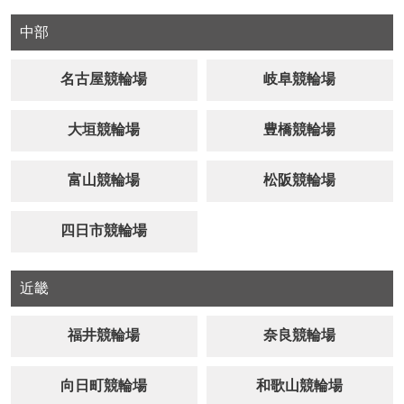
中部
名古屋競輪場
岐阜競輪場
大垣競輪場
豊橋競輪場
富山競輪場
松阪競輪場
四日市競輪場
近畿
福井競輪場
奈良競輪場
向日町競輪場
和歌山競輪場