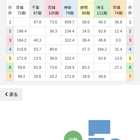
府
茨城
千葉
宮城
神奈
静岡
埼玉
宮城
府
県
72期
87期
105期
79期
86期
111期
74期
県
1
67.8
73.6
859.7
58.6
40.3
36.8
1
2
198.4
36.3
234.4
14.5
62.9
12.4
2
3
184.2
40.3
322.4
38.4
46.8
3.0
3
4
515.8
53.7
80.6
57.3
184.2
31.4
4
5
171.9
13.5
39.0
322.4
62.9
13.0
5
6
58.6
62.9
73.6
234.4
83.2
27.1
6
7
99.2
20.6
10.2
171.9
18.9
58.6
7
戻る