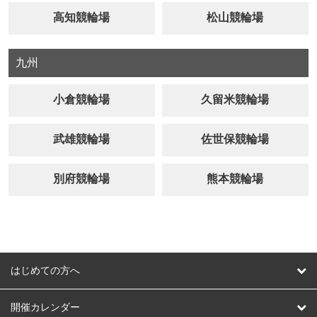
高知競輪場
松山競輪場
九州
小倉競輪場
久留米競輪場
武雄競輪場
佐世保競輪場
別府競輪場
熊本競輪場
はじめての方へ
はじめての方へ
開催カレンダー