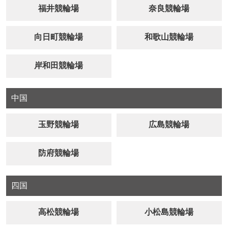
福井競輪場
奈良競輪場
向日町競輪場
和歌山競輪場
岸和田競輪場
中国
玉野競輪場
広島競輪場
防府競輪場
四国
高松競輪場
小松島競輪場