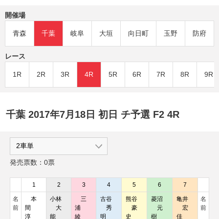
開催場
青森
千葉
岐阜
大垣
向日町
玉野
防府
レース
1R
2R
3R
4R
5R
6R
7R
8R
9R
千葉 2017年7月18日 初日 チ予選 F2 4R
発売票数：0票
1
2
3
4
5
6
7
名
本
小林
三
古谷
熊谷
菱沼
亀井
名
前
間
大
浦
秀
豪
元
宏
前
淳
能
綾
明
史
樹
佳