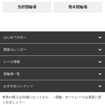
別府競輪場
熊本競輪場
はじめての方へ
はじめての方へ
開催カレンダー
競輪
レース情報
オートレース
レース予想
競輪場一覧
競輪くじ
レース結果
北日本
函館競輪場
青森競輪場
いわき平競輪場
おすすめコンテンツ
車券の購入は20歳になってから ～競輪・オートレースは適度に楽
Dokanto!
キャリーオーバー一覧
関
競輪選手情報
弥彦競輪場
前橋競輪場
取手競輪場
宇都宮競輪場
しみましょう～
東