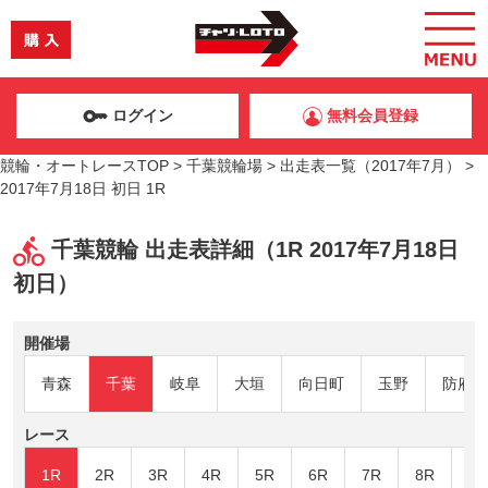
ログイン
無料会員登録
競輪・オートレースTOP
>
千葉競輪場
>
出走表一覧（2017年7月）
>
2017年7月18日 初日 1R
千葉競輪 出走表詳細（1R 2017年7月18日
初日）
開催場
青森
千葉
岐阜
大垣
向日町
玉野
防府
レース
1R
2R
3R
4R
5R
6R
7R
8R
9R