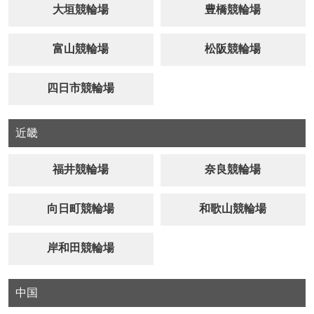
大垣競輪場
豊橋競輪場
富山競輪場
松阪競輪場
四日市競輪場
近畿
福井競輪場
奈良競輪場
向日町競輪場
和歌山競輪場
岸和田競輪場
中国