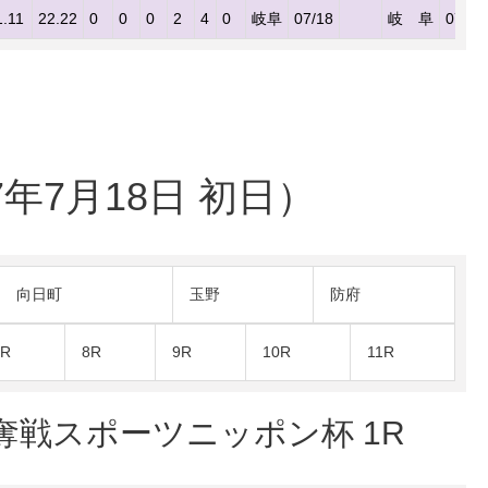
1.11
22.22
0
0
0
2
4
0
岐阜
07/18
岐 阜
07/18
7年7月18日 初日）
向日町
玉野
防府
7R
8R
9R
10R
11R
杯争奪戦スポーツニッポン杯 1R