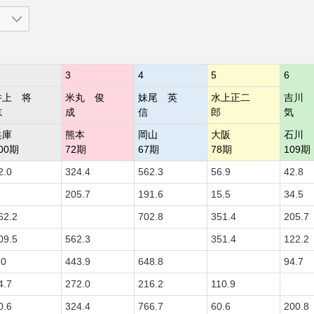
3
4
5
6
井上 将
米丸 俊
妹尾 英
水上正二
吉川 
志
成
信
郎
気
兵庫
熊本
岡山
大阪
石川
00期
72期
67期
78期
109期
2.0
324.4
562.3
56.9
42.8
205.7
191.6
15.5
34.5
62.2
702.8
351.4
205.7
09.5
562.3
351.4
122.2
.0
443.9
648.8
94.7
4.7
272.0
216.2
110.9
0.6
324.4
766.7
60.6
200.8