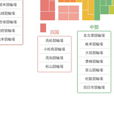
留米競輪場
武雄競輪場
世保競輪場
中部
別府競輪場
四国
名古屋競輪場
熊本競輪場
高松競輪場
岐阜競輪場
小松島競輪場
大垣競輪場
高知競輪場
豊橋競輪場
松山競輪場
富山競輪場
松阪競輪場
四日市競輪場