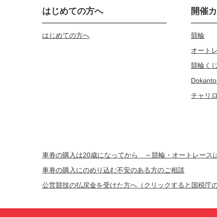
はじめての方へ
開催
はじめての方へ
競輪
オート
競輪く
Dokanto
チャリ
車券の購入は20歳になってから ～競輪・オートレー
車券の購入にのめり込む不安のある方のご相談
公営競技の払戻金を受けた方へ（クリックすると国税庁