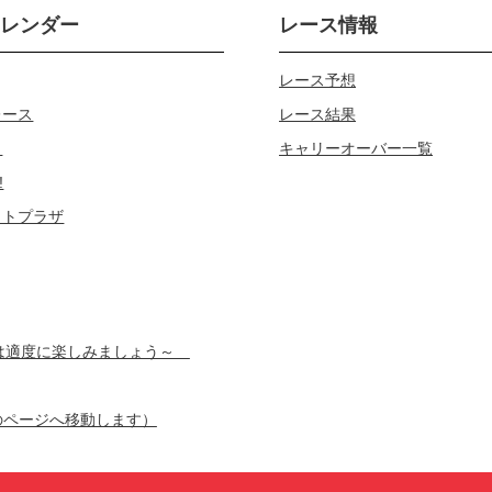
カレンダー
レース情報
レース予想
レース
レース結果
じ
キャリーオーバー一覧
!
ロトプラザ
スは適度に楽しみましょう～
のページへ移動します）