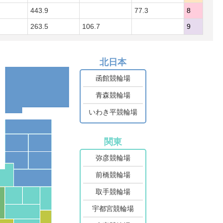
443.9
77.3
8
263.5
106.7
9
北日本
函館競輪場
青森競輪場
いわき平競輪場
関東
弥彦競輪場
前橋競輪場
取手競輪場
宇都宮競輪場