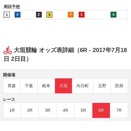
周回予想
4
2
7
3
6
1
5
大垣競輪 オッズ表詳細（6R - 2017年7月18
日 2日目）
開催場
青森
千葉
岐阜
大垣
向日町
玉野
防府
レース
1R
2R
3R
4R
5R
6R
7R