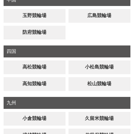
玉野競輪場
広島競輪場
防府競輪場
四国
高松競輪場
小松島競輪場
高知競輪場
松山競輪場
九州
小倉競輪場
久留米競輪場