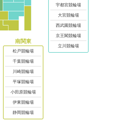
宇都宮競輪場
大宮競輪場
西武園競輪場
京王閣競輪場
南関東
立川競輪場
松戸競輪場
千葉競輪場
川崎競輪場
平塚競輪場
小田原競輪場
伊東競輪場
静岡競輪場