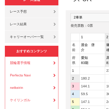
レース予想
レース結果
発売票数：0票
キャリーオーバー一覧
1
2
名
渡会 啓
前
介
おすすめコンテンツ
府
愛知
競輪選手情報
県
83期
8
1
2
Perfecta Navi
2
180.2
3
144.1
1
netkeirin
4
59.5
3
ケイリンガル
5
147.1
2