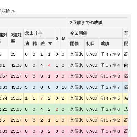
米競輪 ≫
3回前までの成績
決まり手
今回開催
前回開
連対
3連対
S
B
率
率
逃
捲
差
マ
開催
初日
成績
開催
準９
予４
5
35
0
3
1
1
0
0
久留米
07/09
高 知
準４
予５
8.1
42.86
0
0
4
4
1
0
久留米
07/09
向日町
準３
初５
6.67
29.17
0
0
3
1
0
0
久留米
07/09
四日市
準７
予２
3.33
45.83
5
3
0
0
0
10
久留米
07/09
四日市
準５
初４
0.74
55.56
1
1
7
2
0
2
久留米
07/09
奈 良
準６
予２
2.22
29.63
0
0
4
2
2
0
久留米
07/09
広 島
準２
初６
2.5
29.17
0
0
2
1
1
0
久留米
07/09
高 知
準８
予３
0.83
29.17
0
0
3
2
0
0
久留米
07/09
高 知