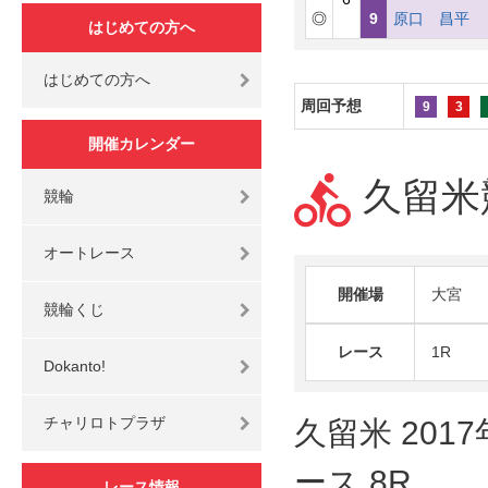
◎
9
原口 昌
はじめての方へ
はじめての方へ
周回予想
9
3
開催カレンダー
久留米競
競輪
オートレース
開催場
大宮
競輪くじ
レース
1R
Dokanto!
チャリロトプラザ
久留米 201
ース 8R
レース情報