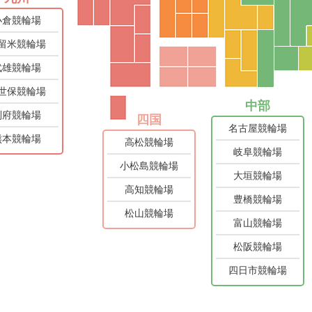
小倉競輪場
留米競輪場
武雄競輪場
世保競輪場
中部
別府競輪場
四国
名古屋競輪場
熊本競輪場
高松競輪場
岐阜競輪場
小松島競輪場
大垣競輪場
高知競輪場
豊橋競輪場
松山競輪場
富山競輪場
松阪競輪場
四日市競輪場