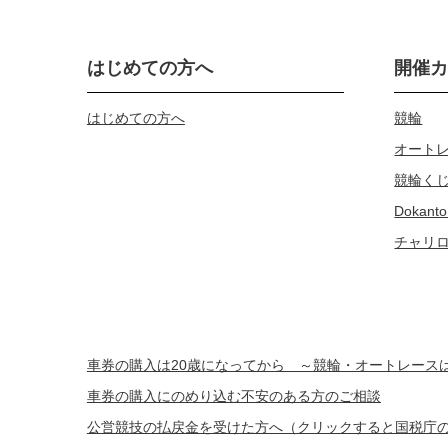
はじめての方へ
開催
はじめての方へ
競輪
オート
競輪く
Dokanto
チャリ
車券の購入は20歳になってから ～競輪・オートレー
車券の購入にのめり込む不安のある方のご相談
公営競技の払戻金を受けた方へ（クリックすると国税庁