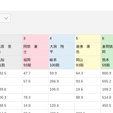
3
4
5
6
篠原 英
阿部 兼
大洞 翔
連佛 康
倉岡慎
雄
士
平
浩
郎
高知
福岡
岐阜
岡山
熊本
1期
93期
100期
93期
59期
32.5
47.7
69.9
64.3
800.9
57.6
266.9
93.6
655.2
89.6
106.0
19.6
109.2
00.3
78.3
88.9
514.8
48.5
14.8
133.4
450.5