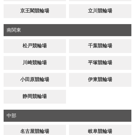
京王閣競輪場
立川競輪場
南関東
松戸競輪場
千葉競輪場
川崎競輪場
平塚競輪場
小田原競輪場
伊東競輪場
静岡競輪場
中部
名古屋競輪場
岐阜競輪場