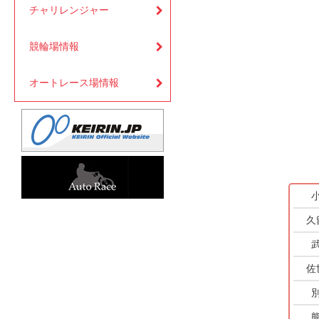
チャリレンジャー
競輪場情報
オートレース場情報
久
佐