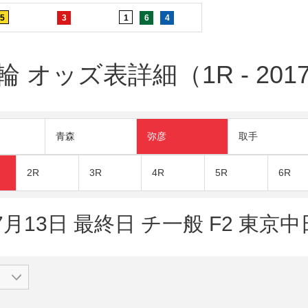
5
3
1
6
4
 オッズ表詳細（1R - 201
青森
弥彦
取手
2R
3R
4R
5R
6R
年7月13日 最終日 チ一般 F2 東