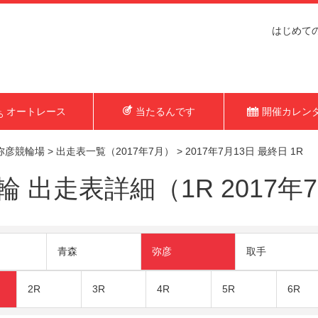
はじめて
オートレース
当たるんです
開催カレン
弥彦競輪場
>
出走表一覧（2017年7月）
>
2017年7月13日 最終日 1R
 出走表詳細（1R 2017年
青森
弥彦
取手
2R
3R
4R
5R
6R