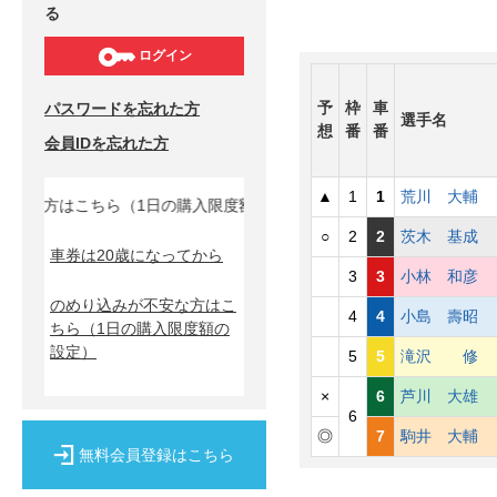
る
ログイン
予
枠
車
パスワードを忘れた方
選手名
想
番
番
会員IDを忘れた方
▲
1
1
荒川 大
な方はこちら（1日の購入限度額の設定）↓
○
2
2
茨木 基
車券は20歳になってから
3
3
小林 和
のめり込みが不安な方はこ
4
4
小島 壽
ちら
（1日の購入限度額の
設定）
5
5
滝沢 
×
6
芦川 大
6
◎
7
駒井 大
無料会員登録はこちら