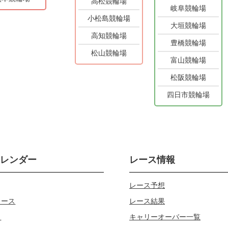
高松競輪場
岐阜競輪場
小松島競輪場
大垣競輪場
高知競輪場
豊橋競輪場
松山競輪場
富山競輪場
松阪競輪場
四日市競輪場
カレンダー
レース情報
レース予想
レース
レース結果
じ
キャリーオーバー一覧