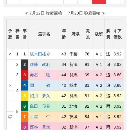
≪ 7月12日 弥彦競輪
|
7月29日 弥彦競輪 ≫
予
枠
車
年
期
脚
ギア
選手名
府県
級班
競
想
番
番
齢
別
質
倍数
得
○
1
1
坂木田雄介
43
千葉
78
Ａ１
逃
3.92
85
2
2
佐藤 政利
34
新潟
91
Ａ１
追
3.92
82
3
3
赤石 聡
44
群馬
69
Ａ２
追
3.86
82
×
4
関 敬
40
栃木
81
Ａ２
追
3.85
79
4
5
沼川 夢久
42
群馬
81
Ａ２
追
3.92
80
6
島田 茂希
31
北海
92
Ａ２
両
3.92
71
5
◎
7
土屋 仁
42
茨城
84
Ａ１
追
3.92
92
8
西巻 秀太
32
新潟
97
Ａ２
両
3.92
78