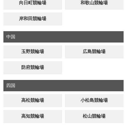
向日町競輪場
和歌山競輪場
岸和田競輪場
中国
玉野競輪場
広島競輪場
防府競輪場
四国
高松競輪場
小松島競輪場
高知競輪場
松山競輪場