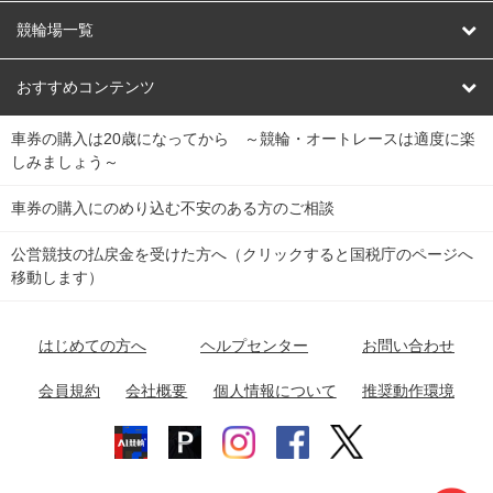
オートレース
レース予想
競輪場一覧
競輪くじ
レース結果
北日本
函館競輪場
青森競輪場
いわき平競輪場
おすすめコンテンツ
車券の購入は20歳になってから ～競輪・オートレースは適度に楽
Dokanto!
キャリーオーバー一覧
関
競輪選手情報
弥彦競輪場
前橋競輪場
取手競輪場
宇都宮競輪場
しみましょう～
東
大宮競輪場
西武園競輪場
京王閣競輪場
立川競輪場
チャリロトプラザ
Perfecta Navi
車券の購入にのめり込む不安のある方のご相談
南
松戸競輪場
千葉競輪場
川崎競輪場
平塚競輪場
公営競技の払戻金を受けた方へ（クリックすると国税庁のページへ
netkeirin
関
移動します）
小田原競輪場
伊東競輪場
静岡競輪場
東
ケイリンガル
中
名古屋競輪場
岐阜競輪場
大垣競輪場
豊橋競輪場
はじめての方へ
ヘルプセンター
お問い合わせ
部
チャリレンジャー
富山競輪場
松阪競輪場
四日市競輪場
会員規約
会社概要
個人情報について
推奨動作環境
競輪場情報
近
福井競輪場
奈良競輪場
向日町競輪場
和歌山競輪場
畿
岸和田競輪場
オートレース場情報