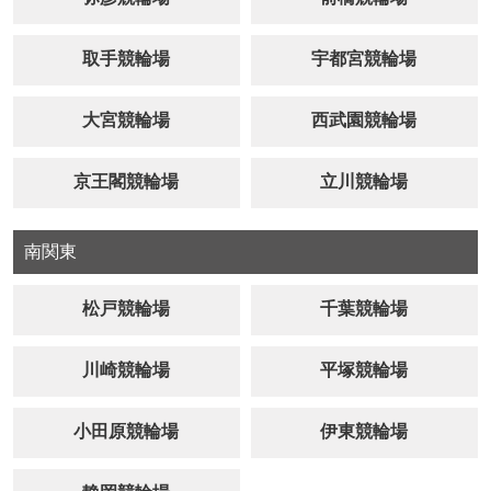
取手競輪場
宇都宮競輪場
大宮競輪場
西武園競輪場
京王閣競輪場
立川競輪場
南関東
松戸競輪場
千葉競輪場
川崎競輪場
平塚競輪場
小田原競輪場
伊東競輪場