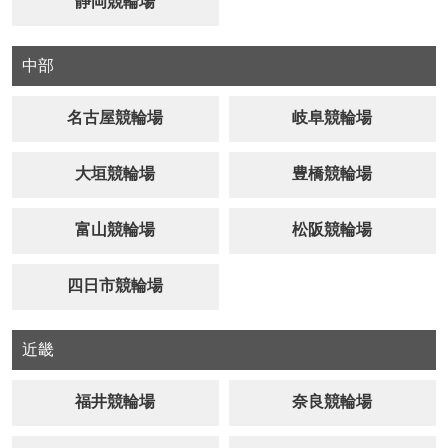
静岡競輪場
中部
名古屋競輪場
岐阜競輪場
大垣競輪場
豊橋競輪場
富山競輪場
松阪競輪場
四日市競輪場
近畿
福井競輪場
奈良競輪場