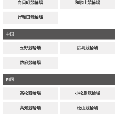
向日町競輪場
和歌山競輪場
岸和田競輪場
中国
玉野競輪場
広島競輪場
防府競輪場
四国
高松競輪場
小松島競輪場
高知競輪場
松山競輪場