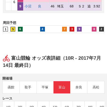
6
9
小沼 良
46
埼玉
68
Ｓ２
追
3.92
99
周回予想
6
4
7
3
9
8
2
1
5
富山競輪 オッズ表詳細（10R - 2017年7月
14日 最終日）
開催場
函館
取手
平塚
富山
奈良
高松
レース