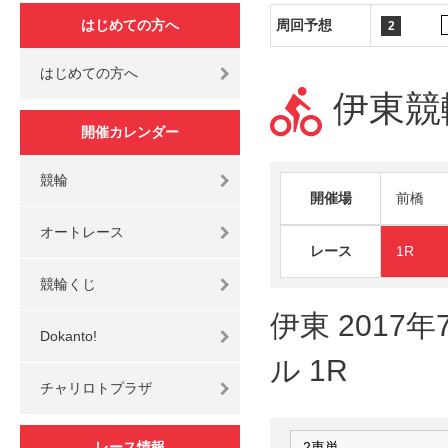
はじめての方へ
周回予想
2
はじめての方へ
伊東競輪
開催カレンダー
競輪
開催場
前橋
オートレース
レース
1R
競輪くじ
伊東 2017
Dokanto!
ル 1R
チャリロトプラザ
レース情報