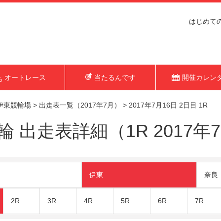
はじめて
オートレース
当たるんです
開催カレン
伊東競輪場
>
出走表一覧（2017年7月）
>
2017年7月16日 2日目 1R
 出走表詳細（1R 2017年7
伊東
奈良
2R
3R
4R
5R
6R
7R