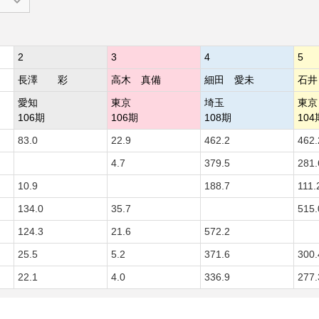
2
3
4
5
長澤 彩
高木 真備
細田 愛未
石
愛知
東京
埼玉
東
106期
106期
108期
104
83.0
22.9
462.2
462.
4.7
379.5
281.
10.9
188.7
111.
134.0
35.7
515.
124.3
21.6
572.2
25.5
5.2
371.6
300.
22.1
4.0
336.9
277.