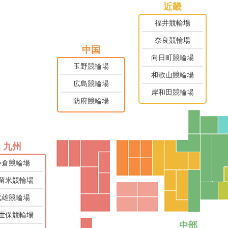
近畿
福井競輪場
奈良競輪場
中国
向日町競輪場
玉野競輪場
和歌山競輪場
広島競輪場
岸和田競輪場
防府競輪場
九州
小倉競輪場
留米競輪場
武雄競輪場
世保競輪場
中部