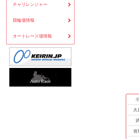
チャリレンジャー
競輪場情報
オートレース場情報
久
佐