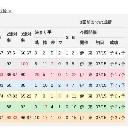
競輪 ≫
3回前までの成績
決まり手
今回開催
2連対
3連対
率
S
B
率
率
逃
捲
差
マ
開催
初日
成績
予４
予４
67
37.5
66.67
0
2
5
2
1
2
伊 東
07/15
予６
予５
92
100
5
11
7
0
3
8
伊 東
07/15
予１
予１
33
86.67
90
20
5
1
0
1
22
伊 東
07/15
予７
予７
33
50
80
1
10
2
2
4
7
伊 東
07/15
予５
予６
74
47.83
65.22
7
0
1
3
4
11
伊 東
07/15
予３
予２
88
92
0
17
4
1
0
10
伊 東
07/15
予２
予３
67
93.33
96.67
10
17
1
0
0
15
伊 東
07/15