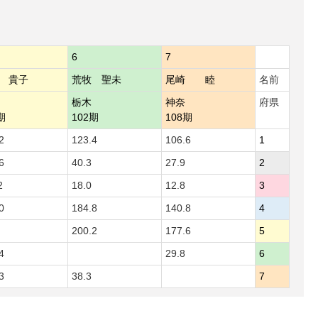
6
7
井 貴子
荒牧 聖未
尾崎 睦
名前
京
栃木
神奈
府県
期
102期
108期
2
123.4
106.6
1
6
40.3
27.9
2
2
18.0
12.8
3
0
184.8
140.8
4
200.2
177.6
5
4
29.8
6
3
38.3
7