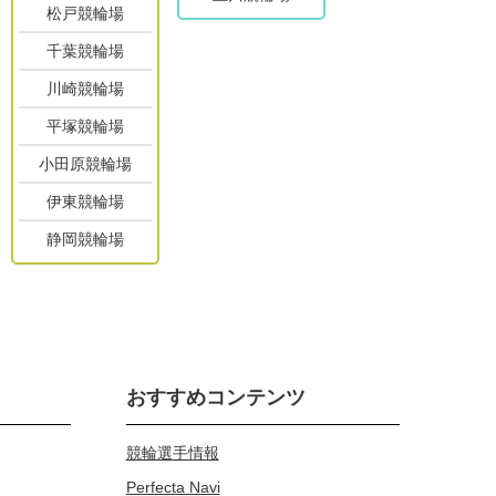
松戸競輪場
千葉競輪場
川崎競輪場
平塚競輪場
小田原競輪場
伊東競輪場
静岡競輪場
おすすめコンテンツ
競輪選手情報
Perfecta Navi