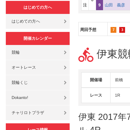
注
9
山田 義
はじめての方へ
はじめての方へ
周回予想
7
3
開催カレンダー
伊東競輪
競輪
オートレース
開催場
前橋
競輪くじ
レース
1R
Dokanto!
チャリロトプラザ
伊東 2017
ル 4R
レース情報