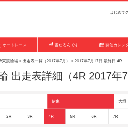
はじめて
オートレース
当たるんです
開催カレン
伊東競輪場
>
出走表一覧（2017年7月）
>
2017年7月17日 最終日 4R
 出走表詳細（4R 2017年
伊東
大垣
2R
3R
4R
5R
6R
7R