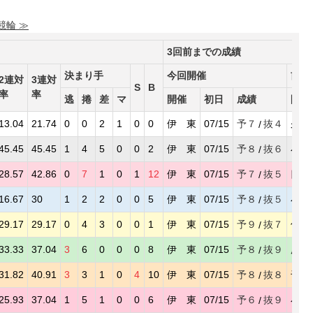
競輪 ≫
3回前までの成績
決まり手
今回開催
前回
2連対
3連対
S
B
率
率
逃
捲
差
マ
開催
初日
成績
開催
抜４
予７
13.04
21.74
0
0
2
1
0
0
伊 東
07/15
久留
抜６
予８
45.45
45.45
1
4
5
0
0
2
伊 東
07/15
小松
抜５
予７
28.57
42.86
0
7
1
0
1
12
伊 東
07/15
四日
抜５
予８
16.67
30
1
2
2
0
0
5
伊 東
07/15
小松
抜７
予９
29.17
29.17
0
4
3
0
0
1
伊 東
07/15
佐世
抜９
予８
33.33
37.04
3
6
0
0
0
8
伊 東
07/15
広 
抜８
予８
31.82
40.91
3
3
1
0
4
10
伊 東
07/15
千 
抜９
予６
25.93
37.04
1
5
1
0
0
6
伊 東
07/15
小松