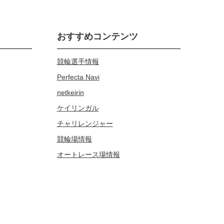
おすすめコンテンツ
競輪選手情報
Perfecta Navi
netkeirin
ケイリンガル
チャリレンジャー
競輪場情報
オートレース場情報