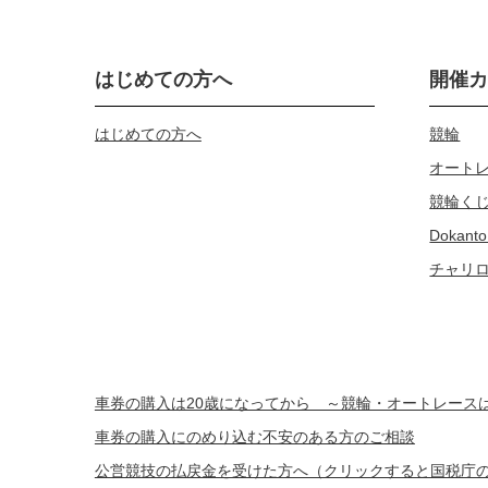
はじめての方へ
開催
はじめての方へ
競輪
オート
競輪く
Dokanto
チャリ
車券の購入は20歳になってから ～競輪・オートレー
車券の購入にのめり込む不安のある方のご相談
公営競技の払戻金を受けた方へ（クリックすると国税庁