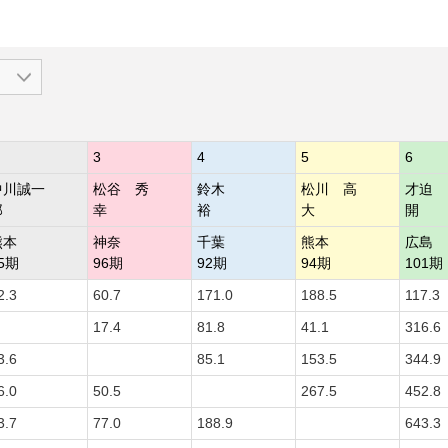
3
4
5
6
中川誠一
松谷 秀
鈴木
松川 高
才
郎
幸
裕
大
開
熊本
神奈
千葉
熊本
広島
5期
96期
92期
94期
101期
2.3
60.7
171.0
188.5
117.3
17.4
81.8
41.1
316.6
3.6
85.1
153.5
344.9
6.0
50.5
267.5
452.8
3.7
77.0
188.9
643.3