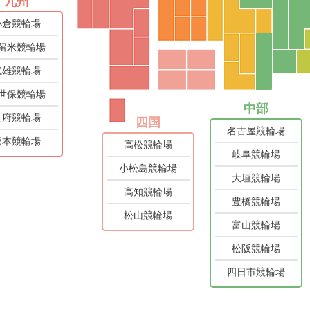
九州
小倉競輪場
留米競輪場
武雄競輪場
世保競輪場
中部
別府競輪場
四国
名古屋競輪場
熊本競輪場
高松競輪場
岐阜競輪場
小松島競輪場
大垣競輪場
高知競輪場
豊橋競輪場
松山競輪場
富山競輪場
松阪競輪場
四日市競輪場