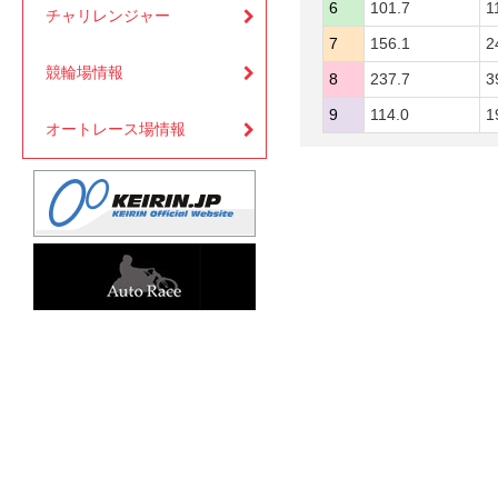
6
101.7
1
チャリレンジャー
7
156.1
2
競輪場情報
8
237.7
3
9
114.0
1
オートレース場情報