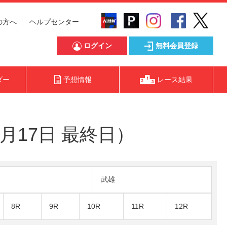
の方へ
ヘルプセンター
ログイン
無料会員登録
ダー
予想情報
レース結果
7月17日 最終日）
武雄
8R
9R
10R
11R
12R