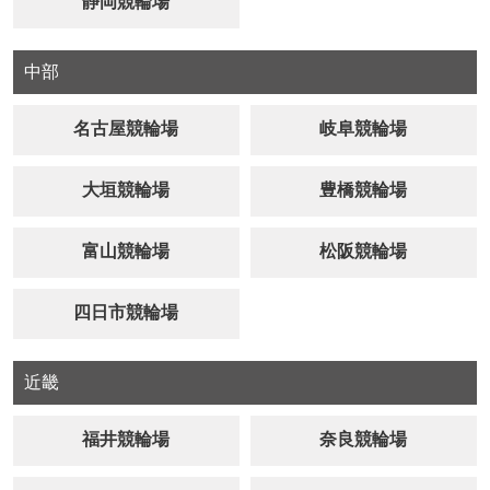
静岡競輪場
中部
名古屋競輪場
岐阜競輪場
大垣競輪場
豊橋競輪場
富山競輪場
松阪競輪場
四日市競輪場
近畿
福井競輪場
奈良競輪場