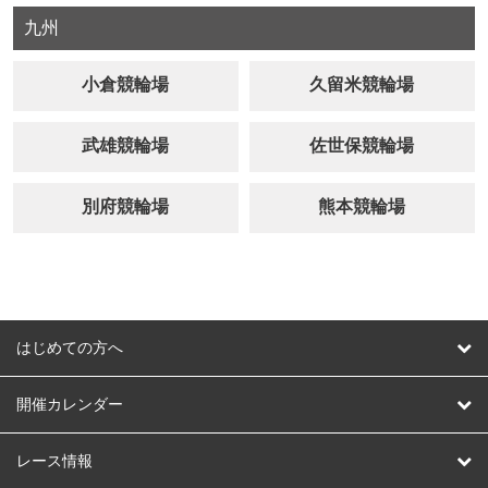
九州
小倉競輪場
久留米競輪場
武雄競輪場
佐世保競輪場
別府競輪場
熊本競輪場
はじめての方へ
はじめての方へ
開催カレンダー
競輪
レース情報