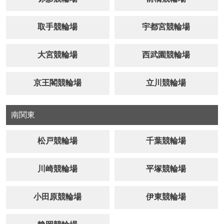
取手競輪場
宇都宮競輪場
大宮競輪場
西武園競輪場
京王閣競輪場
立川競輪場
南関東
松戸競輪場
千葉競輪場
川崎競輪場
平塚競輪場
小田原競輪場
伊東競輪場