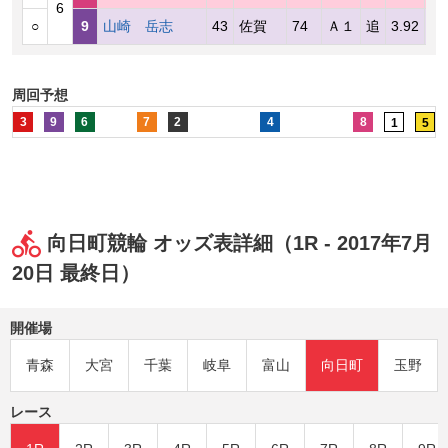
6
○
9
山崎 岳志
43
佐賀
74
Ａ１
追
3.92
87
周回予想
3
9
6
7
2
4
8
1
5
向日町競輪 オッズ表詳細（1R - 2017年7月
20日 最終日）
開催場
青森
大宮
千葉
岐阜
富山
向日町
玉野
レース