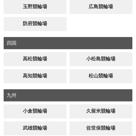
玉野競輪場
広島競輪場
防府競輪場
四国
高松競輪場
小松島競輪場
高知競輪場
松山競輪場
九州
小倉競輪場
久留米競輪場
武雄競輪場
佐世保競輪場