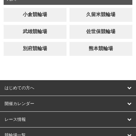
小倉競輪場
久留米競輪場
武雄競輪場
佐世保競輪場
別府競輪場
熊本競輪場
はじめての方へ
はじめての方へ
開催カレンダー
競輪
レース情報
オートレース
レース予想
競輪場一覧