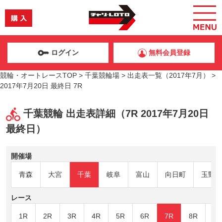
ログイン
無料会員登録
競輪・オートレースTOP
>
千葉競輪場
>
出走表一覧（2017年7月）
>
2017年7月20日 最終日 7R
千葉競輪 出走表詳細（7R 2017年7月20日
最終日）
開催場
青森
大宮
千葉
岐阜
富山
向日町
玉野
レース
1R
2R
3R
4R
5R
6R
7R
8R
9R