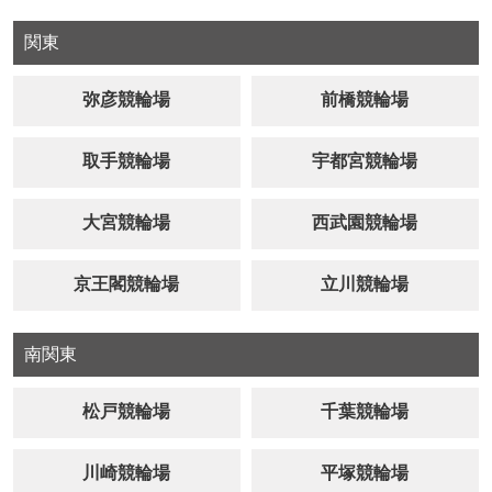
関東
弥彦競輪場
前橋競輪場
取手競輪場
宇都宮競輪場
大宮競輪場
西武園競輪場
京王閣競輪場
立川競輪場
南関東
松戸競輪場
千葉競輪場
川崎競輪場
平塚競輪場