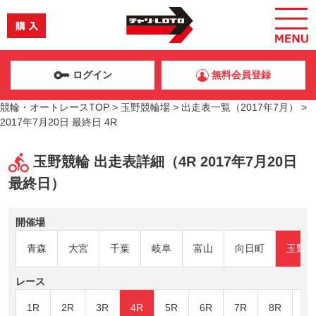
ログイン
無料会員登録
競輪・オートレースTOP
>
玉野競輪場
>
出走表一覧（2017年7月）
>
2017年7月20日 最終日 4R
玉野競輪 出走表詳細（4R 2017年7月20日
最終日）
開催場
青森
大宮
千葉
岐阜
富山
向日町
玉野
レース
1R
2R
3R
4R
5R
6R
7R
8R
9R