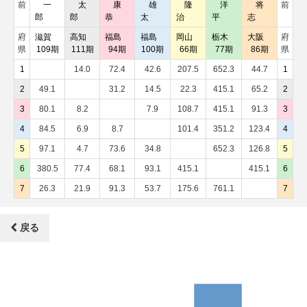
前
一
太
康
雄
隆
洋
将
前
郎
郎
恭
太
治
平
志
府
滋賀
高知
福島
福島
岡山
栃木
大阪
府
県
109期
111期
94期
100期
66期
77期
86期
県
1
14.0
72.4
42.6
207.5
652.3
44.7
1
2
49.1
31.2
14.5
22.3
415.1
65.2
2
3
80.1
8.2
7.9
108.7
415.1
91.3
3
4
84.5
6.9
8.7
101.4
351.2
123.4
4
5
97.1
4.7
73.6
34.8
652.3
126.8
5
6
380.5
77.4
68.1
93.1
415.1
415.1
6
7
26.3
21.9
91.3
53.7
175.6
761.1
7
戻る