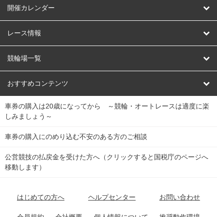
はじめての方へ
開催カレンダー
競輪
レース情報
オートレース
レース予想
競輪場一覧
競輪くじ
レース結果
北日本
函館競輪場
青森競輪場
いわき平競輪場
おすすめコンテンツ
車券の購入は20歳になってから ～競輪・オートレースは適度に楽
Dokanto!
キャリーオーバー一覧
関
競輪選手情報
弥彦競輪場
前橋競輪場
取手競輪場
宇都宮競輪場
しみましょう～
東
大宮競輪場
西武園競輪場
京王閣競輪場
立川競輪場
チャリロトプラザ
Perfecta Navi
車券の購入にのめり込む不安のある方のご相談
南
松戸競輪場
千葉競輪場
川崎競輪場
平塚競輪場
公営競技の払戻金を受けた方へ（クリックすると国税庁のページへ
netkeirin
関
移動します）
小田原競輪場
伊東競輪場
静岡競輪場
東
ケイリンガル
中
名古屋競輪場
岐阜競輪場
大垣競輪場
豊橋競輪場
はじめての方へ
ヘルプセンター
お問い合わせ
部
チャリレンジャー
富山競輪場
松阪競輪場
四日市競輪場