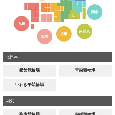
関東
九州
南関東
近畿
四国
北日本
函館競輪場
青森競輪場
いわき平競輪場
関東
弥彦競輪場
前橋競輪場