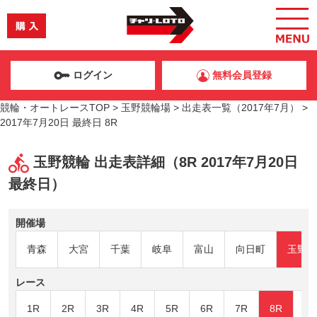
ログイン
無料会員登録
競輪・オートレースTOP
>
玉野競輪場
>
出走表一覧（2017年7月）
>
2017年7月20日 最終日 8R
玉野競輪 出走表詳細（8R 2017年7月20日
最終日）
開催場
青森
大宮
千葉
岐阜
富山
向日町
玉野
レース
1R
2R
3R
4R
5R
6R
7R
8R
9R