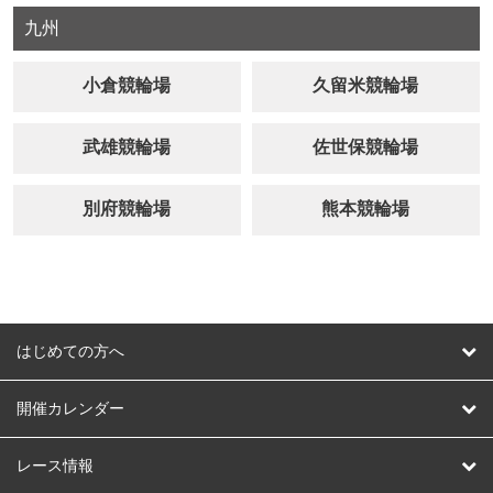
九州
小倉競輪場
久留米競輪場
武雄競輪場
佐世保競輪場
別府競輪場
熊本競輪場
はじめての方へ
はじめての方へ
開催カレンダー
競輪
レース情報