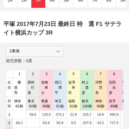
1R
2R
3R
4R
5R
6R
7R
8R
9R
平塚 2017年7月23日 最終日 特 選 F1 サテラ
イト横浜カップ 3R
発売票数：0票
1
2
3
4
5
6
7
8
9
名
勝
西村
岩崎
宿口
金澤
村上
河野
石田
宇
前
俣
行
将
潤
幸
貴
淳
岳
亮
貴
士
平
司
彦
吾
彦
府
神奈
東京
青森
埼玉
福島
栃木
神奈
岩手
栃
県
82期
92期
88期
91期
91期
100期
99期
89期
73
1
49.6
135.0
374.1
22.9
335.7
19.8
999.9
335
2
68.2
64.8
56.9
9.5
207.8
43.2
727.5
152