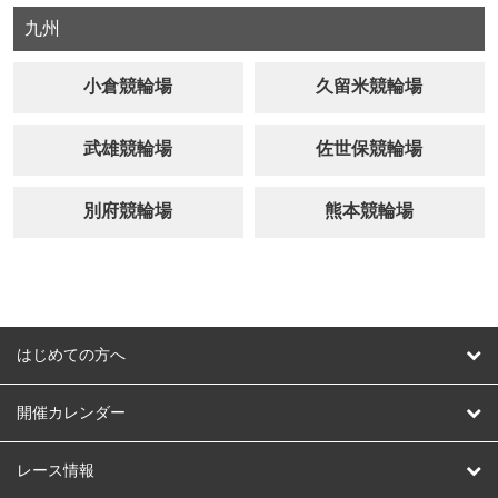
九州
小倉競輪場
久留米競輪場
武雄競輪場
佐世保競輪場
別府競輪場
熊本競輪場
はじめての方へ
はじめての方へ
開催カレンダー
競輪
レース情報