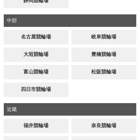
静岡競輪場
中部
名古屋競輪場
岐阜競輪場
大垣競輪場
豊橋競輪場
富山競輪場
松阪競輪場
四日市競輪場
近畿
福井競輪場
奈良競輪場