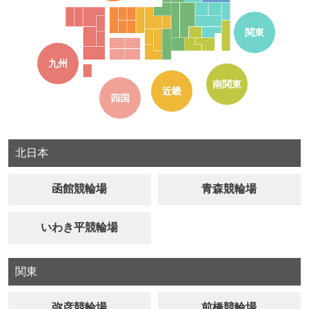
関東
九州
南関東
近畿
四国
北日本
函館競輪場
青森競輪場
いわき平競輪場
関東
弥彦競輪場
前橋競輪場