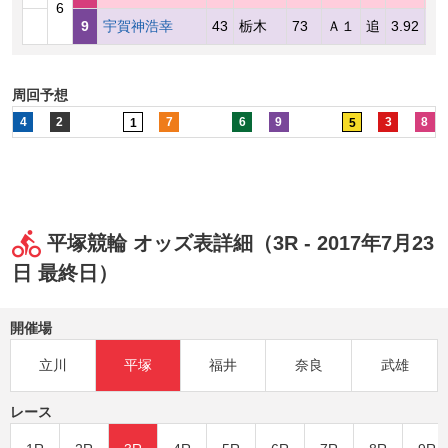
6
9
宇賀神浩幸
43
栃木
73
Ａ１
追
3.92
86
周回予想
4
2
7
6
9
3
8
1
5
平塚競輪 オッズ表詳細（3R - 2017年7月23
日 最終日）
開催場
立川
平塚
福井
奈良
武雄
レース