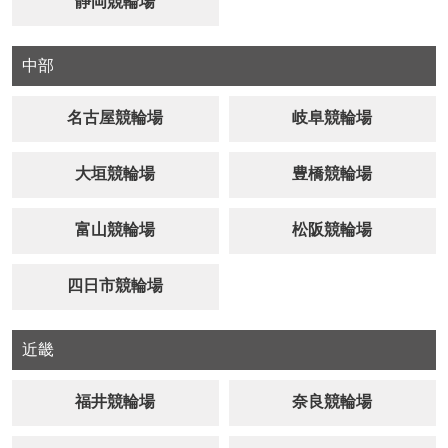
静岡競輪場
中部
名古屋競輪場
岐阜競輪場
大垣競輪場
豊橋競輪場
富山競輪場
松阪競輪場
四日市競輪場
近畿
福井競輪場
奈良競輪場