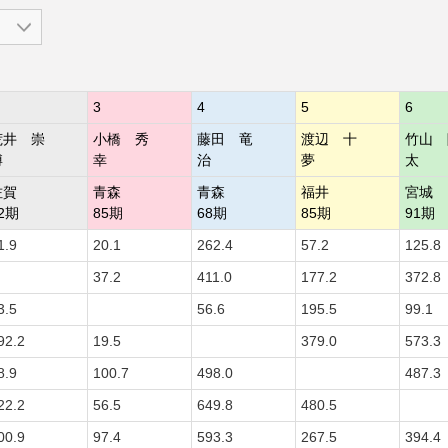
3
4
5
6
荒井 崇
小橋 秀
藤田 竜
渡辺 十
竹山 
博
幸
治
夢
太
佐賀
青森
青森
福井
宮城
2期
85期
68期
85期
91期
1.9
20.1
262.4
57.2
125.8
37.2
411.0
177.2
372.8
3.5
56.6
195.5
99.1
92.2
19.5
379.0
573.3
8.9
100.7
498.0
487.3
22.2
56.5
649.8
480.5
00.9
97.4
593.3
267.5
394.4