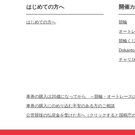
はじめての方へ
開催
はじめての方へ
競輪
オート
競輪く
Dokanto
チャリ
車券の購入は20歳になってから ～競輪・オートレー
車券の購入にのめり込む不安のある方のご相談
公営競技の払戻金を受けた方へ（クリックすると国税庁