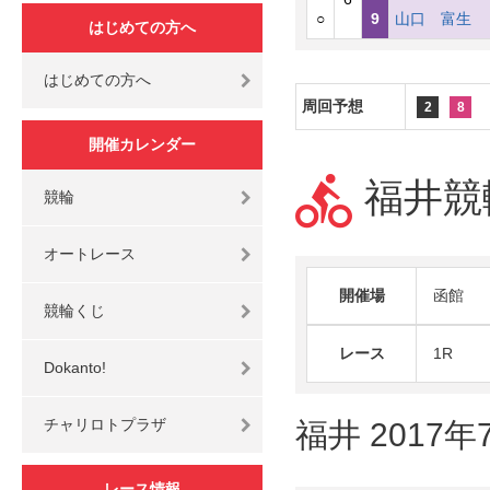
○
9
山口 富
はじめての方へ
はじめての方へ
周回予想
2
8
開催カレンダー
福井競輪
競輪
オートレース
開催場
函館
競輪くじ
レース
1R
Dokanto!
チャリロトプラザ
福井 2017
レース情報