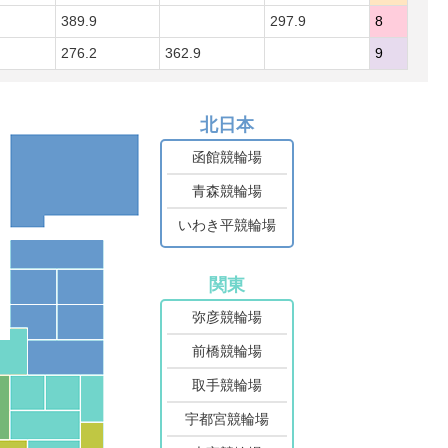
389.9
297.9
8
276.2
362.9
9
北日本
函館競輪場
青森競輪場
いわき平競輪場
関東
弥彦競輪場
前橋競輪場
取手競輪場
宇都宮競輪場