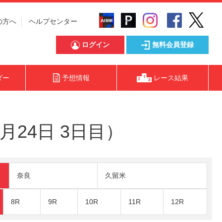
の方へ
ヘルプセンター
ログイン
無料会員登録
ダー
予想情報
レース結果
月24日 3日目）
奈良
久留米
8R
9R
10R
11R
12R