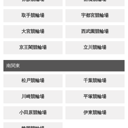
取手競輪場
宇都宮競輪場
大宮競輪場
西武園競輪場
京王閣競輪場
立川競輪場
南関東
松戸競輪場
千葉競輪場
川崎競輪場
平塚競輪場
小田原競輪場
伊東競輪場